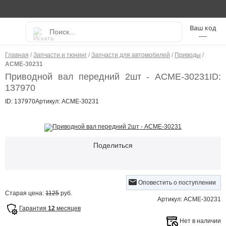
----
Главная
/
Запчасти и тюнинг
/
Запчасти для автомобилей
/
Приводы
/
ACME-30231
Приводной вал передний 2шт - ACME-30231
ID:
137970
ID: 137970
Артикул: ACME-30231
Поделиться
Оповестить о поступлении
Старая цена:
1125
руб.
Артикул: ACME-30231
Гарантия
12
месяцев
Нет в наличии