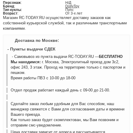
Персонаж
:
Н/Д
Бренд
:
DollyToy
Тип куклы
:
Пупс
Возраст
:
От 3-х лет
Магазин RC-TODAY.RU осуществляет доставку заказов как
собственной курьерской службой, так и различными транспортными
компаниями.
Доставка по Москве:
- Пункты выдачи СДЕК
- Самовывоз из пункта выдачи RC-TODAY.RU —
БЕСПЛАТНО
Мы находимся:
г. Москва, Электролитный проезд дом 3с2,
офис 243, 3 этаж. Проход на территорию только с паспортом и
пешком.
Время работы ПВЗ с 10-00 до 18-00
Отдел продаж работает каждый день с 09-00 до 21-00.
Сделайте заказ любым удобным для Вас способом, наш
менеджер свяжется с Вами для согласования даты и времени
Вашего приезда.
Как только заказ будет скомплектован, мы Вам позвоним и
отправим смс-уведомление.
Цена доставки зависит от адреса и рассчитывается