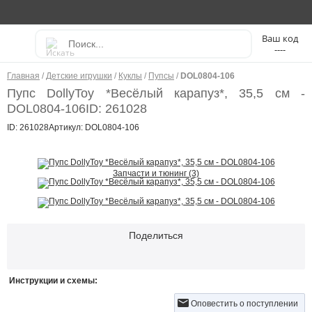
----
Главная
/
Детские игрушки
/
Куклы
/
Пупсы
/
DOL0804-106
Пупс DollyToy *Весёлый карапуз*, 35,5 см -
DOL0804-106
ID: 261028
ID: 261028
Артикул: DOL0804-106
Запчасти и тюнинг (3)
Поделиться
Инструкции и схемы:
Оповестить о поступлении