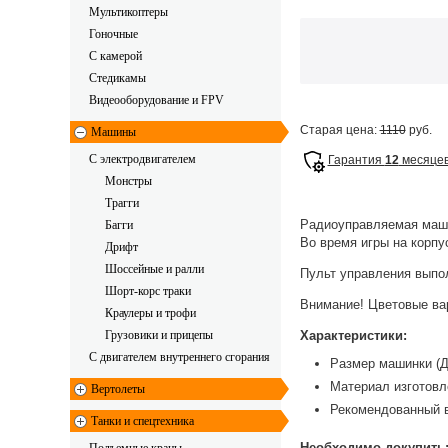
Мультикоптеры
Гоночные
C камерой
Стедикамы
Видеооборудование и FPV
Старая цена:
1110
руб.
Машины
С электродвигателем
Гарантия
12
месяце
Монстры
Трагги
Радиоуправляемая маши
Багги
Во время игры на корпу
Дрифт
Шоссейные и ралли
Пульт управления выпол
Шорт-корс траки
Внимание! Цветовые вар
Краулеры и трофи
Грузовики и прицепы
Характеристики:
С двигателем внутреннего сгорания
Размер машинки (Д
Материал изготовл
Вертолеты
Рекомендованный в
Танки и спецтехника
Необходимо докупить