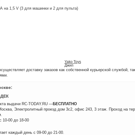
А на 1,5 V (3 для машинки и 2 для пульта)
Yako Toys
Джип
уществляет доставку заказов как собственной курьерской службой, та
ями.
оскве:
СДЕК
нкта выдачи RC-TODAY.RU —
БЕСПЛАТНО
 Москва, Электролитный проезд дом 3с2, офис 243, 3 этаж. Проход на те
.
 10-00 до 18-00
ает каждый день с 09-00 до 21-00.