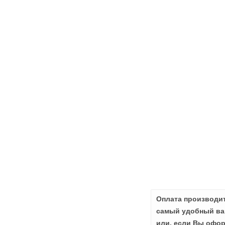
Оплата производит
самый удобный вар
или, если Вы офор