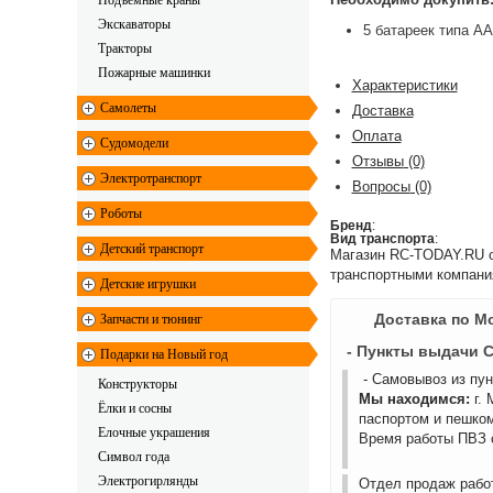
Подъемные краны
Экскаваторы
5 батареек типа АА
Тракторы
Пожарные машинки
Характеристики
Самолеты
Доставка
Оплата
Судомодели
Отзывы
(0)
Электротранспорт
Вопросы
(0)
Роботы
Бренд
:
Вид транспорта
:
Детский транспорт
Магазин RC-TODAY.RU ос
транспортными компани
Детские игрушки
Доставка по М
Запчасти и тюнинг
- Пункты выдачи 
Подарки на Новый год
- Самовывоз из пу
Конструкторы
Мы находимся:
г.
Ёлки и сосны
паспортом и пешком
Елочные украшения
Время работы ПВЗ с
Символ года
Электрогирлянды
Отдел продаж работ