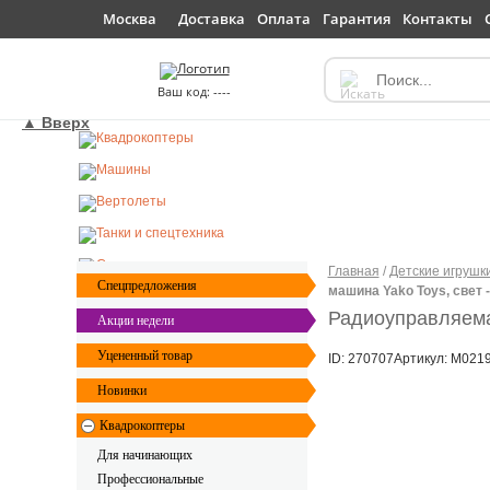
Доставка
Оплата
Гарантия
Контакты
Москва
----
▲ Вверх
Главная
/
Детские игрушк
Спецпредложения
машина Yako Toys, свет 
Радиоуправляема
Акции недели
Уцененный товар
ID: 270707
Артикул: M021
Новинки
Квадрокоптеры
Для начинающих
Профессиональные