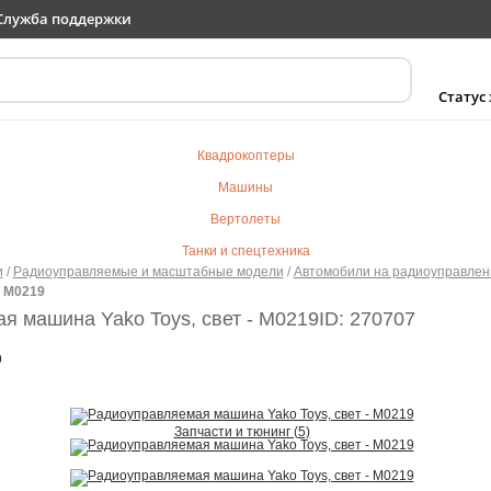
Служба поддержки
Статус
Квадрокоптеры
Машины
Вертолеты
Танки и спецтехника
и
/
Радиоуправляемые и масштабные модели
/
Автомобили на радиоуправлен
Самолеты
- M0219
Судомодели
я машина Yako Toys, свет - M0219
ID: 270707
Электротранспорт
9
Роботы
Детский транспорт
Запчасти и тюнинг (5)
Детские игрушки
Конструкторы