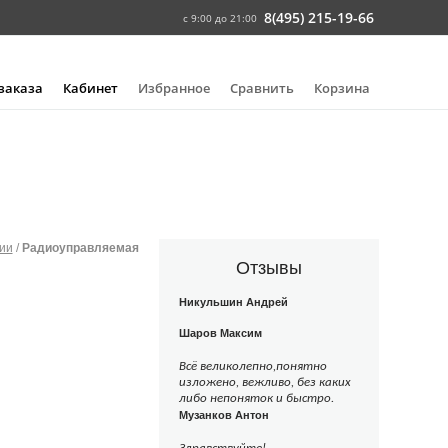
8(495) 215-19-66
с 9:00 до 21:00
 заказа
Кабинет
Избранное
Сравнить
Корзина
ии
/
Радиоуправляемая
Отзывы
Никульшин Андрей
Шаров Максим
Всё великолепно,понятно
изложено, вежливо, без каких
либо непоняток и быстро.
Музанков Антон