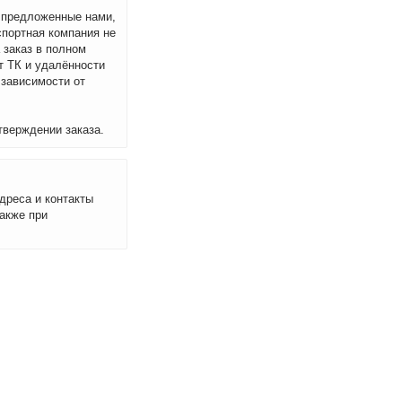
м предложенные нами,
спортная компания не
 заказ в полном
т ТК и удалённости
 зависимости от
тверждении заказа.
дреса и контакты
акже при