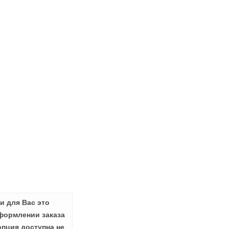
и для Вас это
формлении заказа
опция доступна не