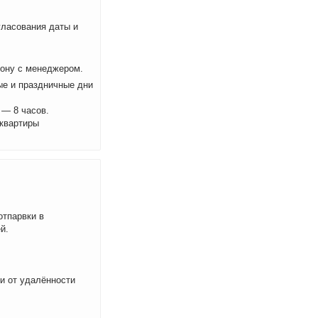
ласования даты и
фону с менеджером.
ые и праздничные дни
 — 8 часов.
 квартиры
отпарвки в
й.
ти от удалённости