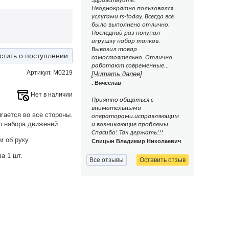
Здравствуйте!
Неоднократно пользовался
услугами rs-today. Всегда всё
было выполнено отлично.
Последний раз покупал
игрушку набор танков.
Вывозил товар
стить о поступлении
самостоятельно. Отлично
работают современные...
Артикул: M0219
[Читать далее]
. Вячеслав
Нет в наличии
Приятно общаться с
внимательными
ается во все стороны.
операторами.исправляющим
о набора движений.
и возникающие проблемы.
Спасибо! Так держать!!!
 об руку.
Спицын Владимир Николаевич
а 1 шт.
Все отзывы
Оставить отзыв