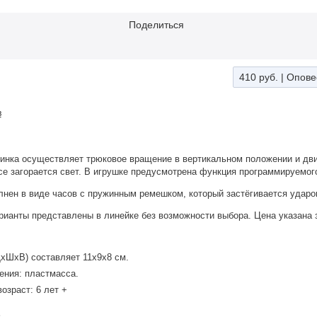
Поделиться
410 руб.
|
Опове
в
нка осуществляет трюковое вращение в вертикальном положении и двиг
се загорается свет. В игрушке предусмотрена функция программируемог
нен в виде часов с пружинным ремешком, который застёгивается ударом
ианты представлены в линейке без возможности выбора. Цена указана з
хШхВ) составляет 11х9х8 см.
ения: пластмасса.
озраст: 6 лет +
: