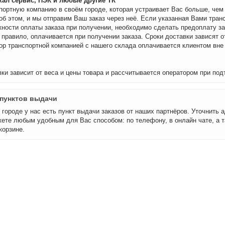
ал сервис, ПЭК и любые другие ТК
портную компанию в своём городе, которая устраивает Вас больше, че
об этом, и мы отправим Ваш заказ через неё. Если указанная Вами тран
ности оплаты заказа при получении, необходимо сделать предоплату за
 правило, оплачивается при получении заказа. Сроки доставки зависят о
бор транспортной компанией с нашего склада оплачивается клиентом вне
ки зависит от веса и цены товара и рассчитывается оператором при под
пунктов выдачи
городе у нас есть пункт выдачи заказов от наших партнёров. Уточнить а
ете любым удобным для Вас способом: по телефону, в онлайн чате, а т
корзине.