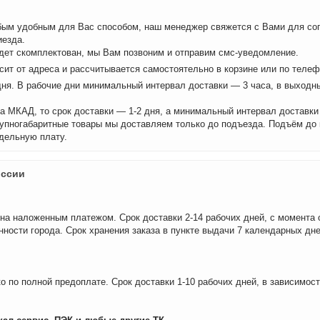
бым удобным для Вас способом, наш менеджер свяжется с Вами для сог
иезда.
удет скомплектован, мы Вам позвоним и отправим смс-уведомление.
сит от адреса и рассчитывается самостоятельно в корзине или по теле
дня. В рабочие дни минимальный интервал доставки — 3 часа, в выходн
а МКАД, то срок доставки — 1-2 дня, а минимальный интервал доставки
рупногабаритные товары мы доставляем только до подъезда. Подъём до
дельную плату.
оссии
на наложенным платежом. Срок доставки 2-14 рабочих дней, с момента 
нности города. Срок хранения заказа в пункте выдачи 7 календарных дне
о по полной предоплате. Срок доставки 1-10 рабочих дней, в зависимос