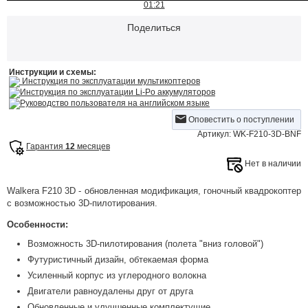
01:21
Поделиться
Инструкции и схемы:
Инструкция по эксплуатации мультикоптеров
Инструкция по эксплуатации Li-Po аккумуляторов
Руководство пользователя на английском языке
Оповестить о поступлении
Артикул: WK-F210-3D-BNF
Гарантия
12
месяцев
Нет в наличии
Walkera F210 3D - обновленная модификация, гоночный квадрокоптер
с возможностью 3D-пилотирования.
Особенности:
Возможность 3D-пилотирования (полета "вниз головой")
Футуристичный дизайн, обтекаемая форма
Усиленный корпус из углеродного волокна
Двигатели равноудалены друг от друга
Обновленные и улучшенные комплектущие