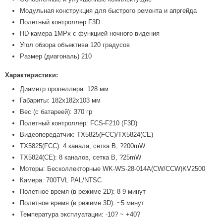
Модульная конструкция для быстрого ремонта и апргейда
Полетный контроллер F3D
HD-камера 1MPx с функцией ночного видения
Угол обзора объектива 120 градусов
Размер (диагональ) 210
Характеристики:
Диаметр пропеллера: 128 мм
Габариты: 182х182х103 мм
Вес (с батареей): 370 гр
Полетный контроллер: FCS-F210 (F3D)
Видеопередатчик: TX5825(FCC)/TX5824(CE)
TX5825(FCC): 4 канала, сетка B, ?200mW
TX5824(CE): 8 каналов, сетка B, ?25mW
Моторы: Бесколлекторные WK-WS-28-014A(CW/CCW)KV2500
Камера: 700TVL PAL/NTSC
Полетное время (в режиме 2D): 8-9 минут
Полетное время (в режиме 3D): ~5 минут
Температура эксплуатации: -10? ~ +40?