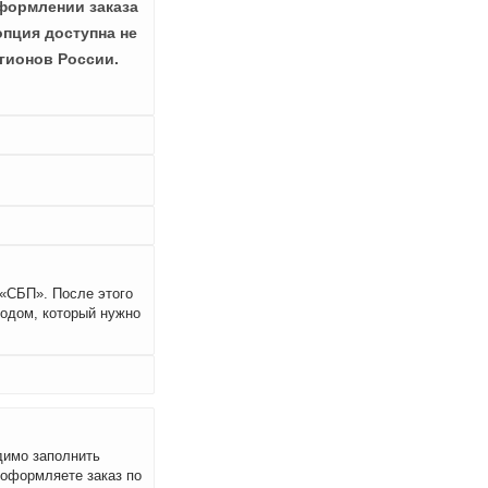
формлении заказа
опция доступна не
гионов России.
 «СБП». После этого
кодом, который нужно
димо заполнить
 оформляете заказ по