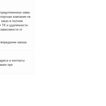
м предложенные нами,
спортная компания не
 заказ в полном
т ТК и удалённости
 зависимости от
тверждении заказа.
дреса и контакты
акже при