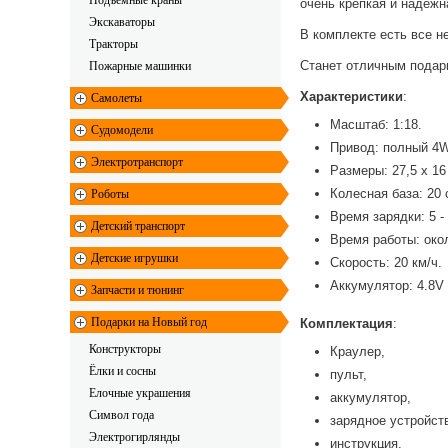
Подъемные краны
очень крепкая и надежн
Экскаваторы
В комплекте есть все н
Тракторы
Станет отличным подарк
Пожарные машинки
Характеристики
:
Самолеты
Масштаб: 1:18.
Судомодели
Привод: полный 4
Электротранспорт
Размеры: 27,5 х 16 
Колесная база: 20 
Роботы
Время зарядки: 5 - 
Детский транспорт
Время работы: око
Детские игрушки
Скорость: 20 км/ч.
Аккумулятор: 4.8V
Запчасти и тюнинг
Подарки на Новый год
Комплектация
:
Конструкторы
Краулер,
Ёлки и сосны
пульт,
Елочные украшения
аккумулятор,
Символ года
зарядное устройст
Электрогирлянды
инструкция.