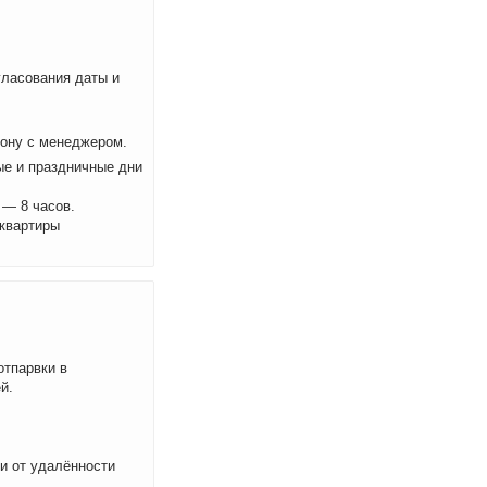
ласования даты и
фону с менеджером.
ые и праздничные дни
 — 8 часов.
 квартиры
отпарвки в
й.
ти от удалённости