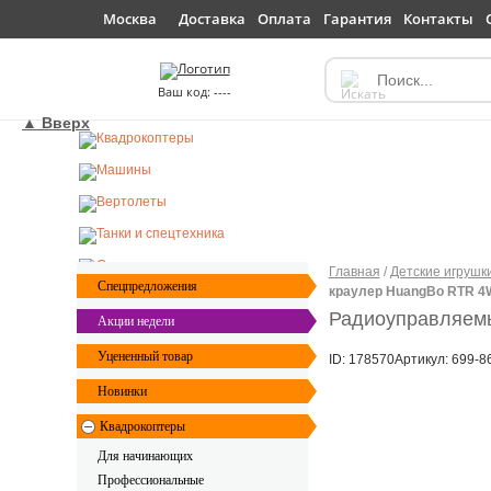
Доставка
Оплата
Гарантия
Контакты
Москва
----
▲ Вверх
Главная
/
Детские игрушк
Спецпредложения
краулер HuangBo RTR 4W
Радиоуправляемы
Акции недели
Уцененный товар
ID: 178570
Артикул: 699-8
Новинки
Квадрокоптеры
Для начинающих
Профессиональные