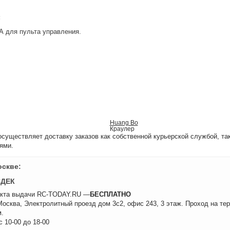
:
А для пульта управления.
Huang Bo
Краулер
уществляет доставку заказов как собственной курьерской службой, та
ями.
оскве:
СДЕК
нкта выдачи RC-TODAY.RU —
БЕСПЛАТНО
 Москва, Электролитный проезд дом 3с2, офис 243, 3 этаж. Проход на те
.
 10-00 до 18-00