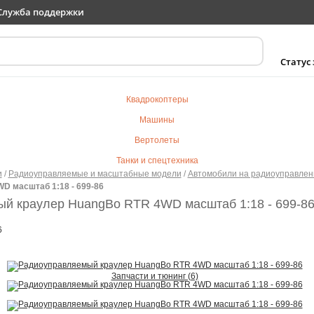
Служба поддержки
Статус
Квадрокоптеры
Машины
Вертолеты
Танки и спецтехника
и
/
Радиоуправляемые и масштабные модели
/
Автомобили на радиоуправлен
Самолеты
D масштаб 1:18 - 699-86
Судомодели
й краулер HuangBo RTR 4WD масштаб 1:18 - 699-8
Электротранспорт
6
Роботы
Детский транспорт
Запчасти и тюнинг (6)
Детские игрушки
Конструкторы