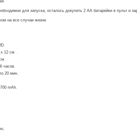
ая.
еобходимое для запуска, осталось докупить 2 АА батарейки в пульт и за
ом на все случаи жизни.
WD.
х 12 см .
см.
6 часов.
ло 20 мин.
 700 mAh.
во,