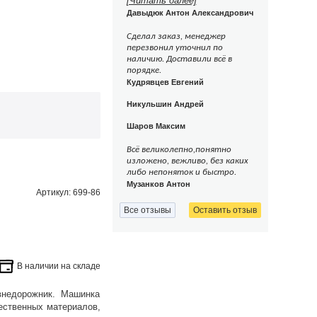
[Читать далее]
Давыдюк Антон Александрович
Сделал заказ, менеджер
перезвонил уточнил по
наличию. Доставили всё в
порядке.
Кудрявцев Евгений
Никульшин Андрей
Шаров Максим
Всё великолепно,понятно
изложено, вежливо, без каких
либо непоняток и быстро.
Музанков Антон
Артикул: 699-86
Все отзывы
Оставить отзыв
В наличии на складе
внедорожник. Машинка
ественных материалов,