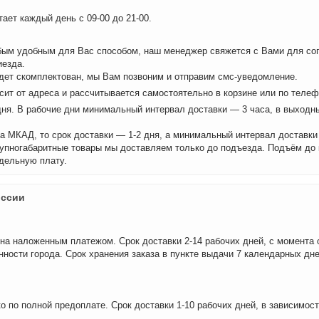
ает каждый день с 09-00 до 21-00.
бым удобным для Вас способом, наш менеджер свяжется с Вами для сог
иезда.
удет скомплектован, мы Вам позвоним и отправим смс-уведомление.
сит от адреса и рассчитывается самостоятельно в корзине или по теле
дня. В рабочие дни минимальный интервал доставки — 3 часа, в выходн
а МКАД, то срок доставки — 1-2 дня, а минимальный интервал доставки
рупногабаритные товары мы доставляем только до подъезда. Подъём до
дельную плату.
оссии
на наложенным платежом. Срок доставки 2-14 рабочих дней, с момента 
нности города. Срок хранения заказа в пункте выдачи 7 календарных дне
о по полной предоплате. Срок доставки 1-10 рабочих дней, в зависимос