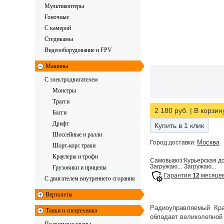
Мультикоптеры
Гоночные
C камерой
Стедикамы
Видеооборудование и FPV
Машины
С электродвигателем
Монстры
Трагги
2 180 руб.
|
В корзин
Багги
Дрифт
Купить в 1 клик
Шоссейные и ралли
Москва
Город доставки:
Шорт-корс траки
Краулеры и трофи
Самовывоз:
Курьерская до
Загружаю...
Загружаю...
Грузовики и прицепы
Гарантия
12
месяце
С двигателем внутреннего сгорания
Вертолеты
Радиоуправляемый Кра
Танки и спецтехника
обладает великолепной