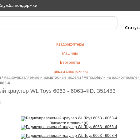
Служба поддержки
Статус
Квадрокоптеры
Машины
Вертолеты
Танки и спецтехника
и
/
Радиоуправляемые и масштабные модели
/
Автомобили на радиоуправлен
Самолеты
6063-4
Судомодели
й краулер WL Toys 6063 - 6063-4
ID: 351483
Электротранспорт
4
Роботы
Детский транспорт
Запчасти и тюнинг (6)
Детские игрушки
Конструкторы