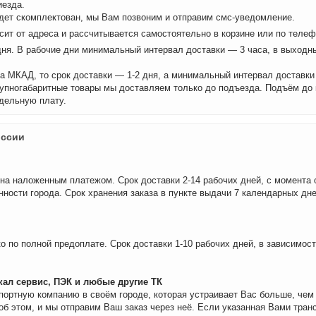
иезда.
удет скомплектован, мы Вам позвоним и отправим смс-уведомление.
сит от адреса и рассчитывается самостоятельно в корзине или по теле
дня. В рабочие дни минимальный интервал доставки — 3 часа, в выходн
а МКАД, то срок доставки — 1-2 дня, а минимальный интервал доставки
рупногабаритные товары мы доставляем только до подъезда. Подъём до
дельную плату.
оссии
на наложенным платежом. Срок доставки 2-14 рабочих дней, с момента 
нности города. Срок хранения заказа в пункте выдачи 7 календарных дне
о по полной предоплате. Срок доставки 1-10 рабочих дней, в зависимос
ал сервис, ПЭК и любые другие ТК
портную компанию в своём городе, которая устраивает Вас больше, че
об этом, и мы отправим Ваш заказ через неё. Если указанная Вами тран