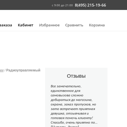
8(495) 215-19-66
с 9:00 до 21:00
 заказа
Кабинет
Избранное
Сравнить
Корзина
ии
/
Радиоуправляемый
Отзывы
Все замечательно,
единственное для
самовызова сложно
добираться до магазина,
охрана, заказ пропусков, но
зато встречает приятная
девушка, отзывчивая и
готовая помочь клиенту!
Спасибо, очень приятно по...