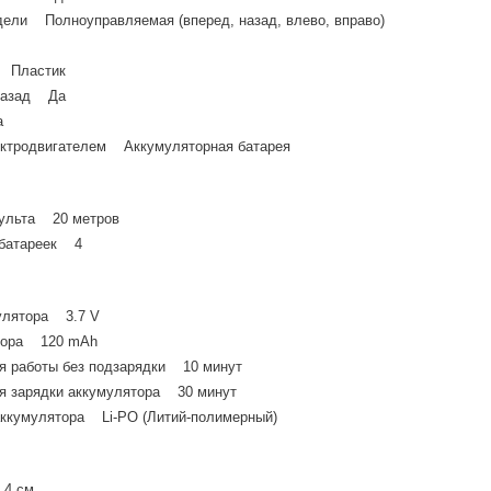
ели Полноуправляемая (вперед, назад, влево, вправо)
а Пластик
/назад Да
а
ектродвигателем Аккумуляторная батарея
пульта 20 метров
 батареек 4
улятора 3.7 V
тора 120 mAh
я работы без подзарядки 10 минут
я зарядки аккумулятора 30 минут
аккумулятора Li-PO (Литий-полимерный)
.4 см