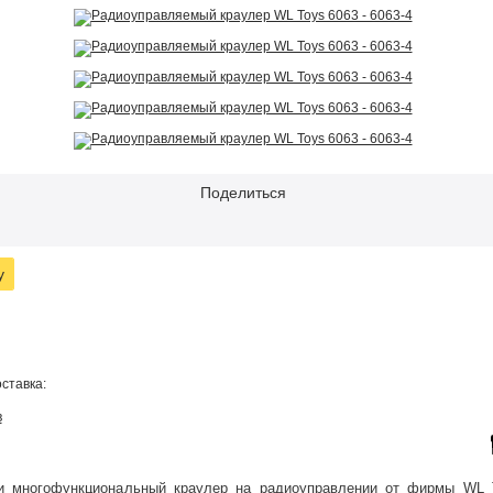
Поделиться
у
ставка:
в
и многофункциональный краулер на радиоуправлении от фирмы WL 