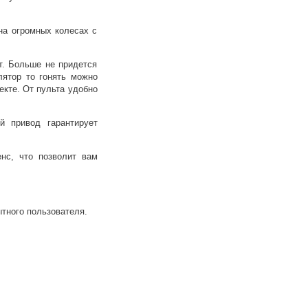
на огромных колесах с
т. Больше не придется
лятор то гонять можно
екте. От пульта удобно
 привод гарантирует
нс, что позволит вам
тного пользователя.