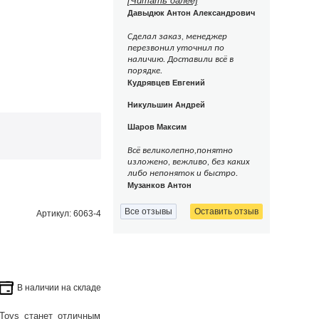
[Читать далее]
Давыдюк Антон Александрович
Сделал заказ, менеджер
перезвонил уточнил по
наличию. Доставили всё в
порядке.
Кудрявцев Евгений
Никульшин Андрей
Шаров Максим
Всё великолепно,понятно
изложено, вежливо, без каких
либо непоняток и быстро.
Музанков Антон
Все отзывы
Оставить отзыв
Артикул: 6063-4
В наличии на складе
Toys станет отличным