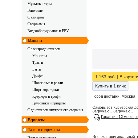
Мультикоптеры
Гоночные
C камерой
Стедикамы
Видеооборудование и FPV
Машины
С электродвигателем
Монстры
Трагги
Багги
Дрифт
1 163 руб.
|
В корзин
Шоссейные и ралли
Купить в 1 клик
Шорт-корс траки
Москва
Краулеры и трофи
Город доставки:
Грузовики и прицепы
Самовывоз:
Курьерская до
С двигателем внутреннего сгорания
Загружаю...
Загружаю...
Гарантия
12
месяце
Вертолеты
Танки и спецтехника
Весьма оригинальный 