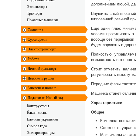
Подъемные краны
дополнением любой, да
Экскаваторы
Тракторы
Внушительный внешний 
шипованной резиной пр
Пожарные машинки
Еще один плюс минимал
Самолеты
часами просиживать в 
вообще без перерывов! 
Судомодели
будет заряжать в дорог
Электротранспорт
Полностью управляем
Роботы
возможность выполнять
Детский транспорт
Стоит отметить налич
регулировать высоту ма
Детские игрушки
Передние фары светятс
Запчасти и тюнинг
Машинка станет отличн
Подарки на Новый год
Характеристики:
Конструкторы
Общее
Ёлки и сосны
Елочные украшения
Комплект поставки
Символ года
Сложность управл
Электрогирлянды
Максимальная ско