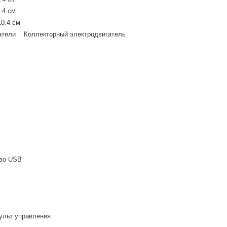
.4 см
0.4 см
гатели Коллекторный электродвигатель
тво USB
:
пульт управления