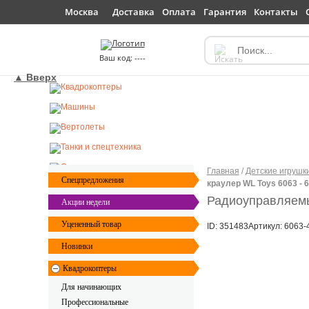
Доставка
Оплата
Гарантия
Контакты
Москва
----
▲ Вверх
Главная
/
Детские игрушк
Спецпредложения
краулер WL Toys 6063 - 
Радиоуправляемы
Акции недели
Уцененный товар
ID: 351483
Артикул: 6063-
Новинки
Квадрокоптеры
Для начинающих
Профессиональные