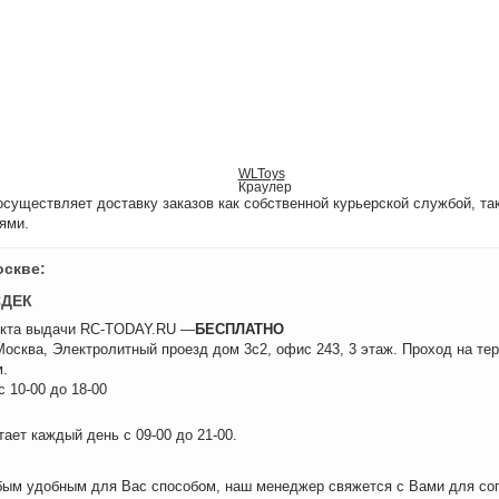
WLToys
Краулер
уществляет доставку заказов как собственной курьерской службой, та
ями.
оскве:
СДЕК
нкта выдачи RC-TODAY.RU —
БЕСПЛАТНО
 Москва, Электролитный проезд дом 3с2, офис 243, 3 этаж. Проход на те
.
 10-00 до 18-00
ает каждый день с 09-00 до 21-00.
бым удобным для Вас способом, наш менеджер свяжется с Вами для сог