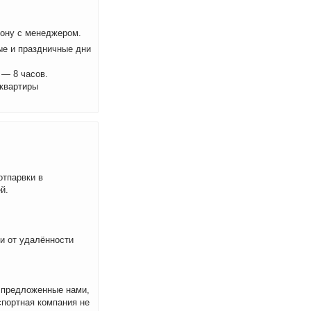
фону с менеджером.
ые и праздничные дни
 — 8 часов.
 квартиры
отпарвки в
й.
ти от удалённости
м предложенные нами,
спортная компания не