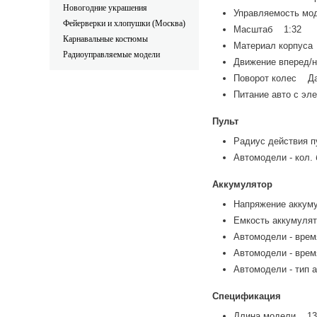
Новогодние украшения
Управляемость мод
Фейерверки и хлопушки (Москва)
Масштаб 1:32
Карнавальные костюмы
Материал корпус
Радиоуправляемые модели
Движение вперед
Поворот колес Д
Питание авто с эл
Пульт
Радиус действия 
Автомодели - кол.
Аккумулятор
Напряжение аккум
Емкость аккумуля
Автомодели - врем
Автомодели - врем
Автомодели - тип 
Спецификация
Длина модели 13