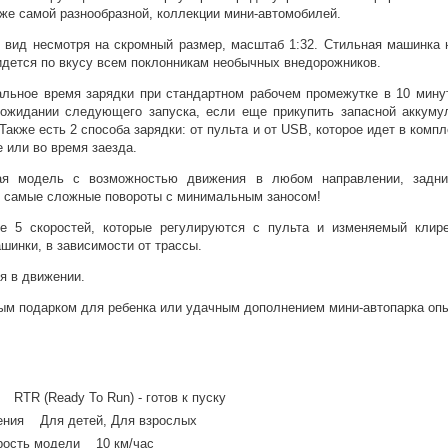
же самой разнообразной, коллекции мини-автомобилей.
вид несмотря на скромный размер, масштаб 1:32. Стильная машинка 
идется по вкусу всем поклонникам необычных внедорожников.
ьное время зарядки при стандартном рабочем промежутке в 10 мину
ожидании следующего запуска, если еще прикупить запасной аккуму
Также есть 2 способа зарядки: от пульта и от USB, которое идет в компл
е или во время заезда.
ая модель с возможностью движения в любом направлении, задний
 самые сложные повороты с минимальным заносом!
ие 5 скоростей, которые регулируются с пульта и изменяемый клире
шинки, в зависимости от трассы.
я в движении.
ым подарком для ребенка или удачным дополнением мини-автопарка опы
 RTR (Ready To Run) - готов к пуску
ения Для детей, Для взрослых
рость модели 10 км/час