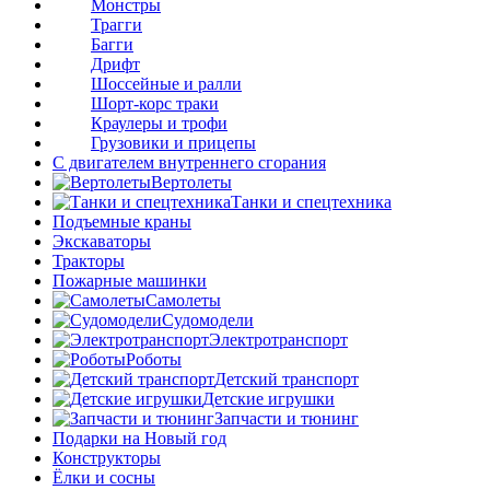
Монстры
Трагги
Багги
Дрифт
Шоссейные и ралли
Шорт-корс траки
Краулеры и трофи
Грузовики и прицепы
С двигателем внутреннего сгорания
Вертолеты
Танки и спецтехника
Подъемные краны
Экскаваторы
Тракторы
Пожарные машинки
Самолеты
Судомодели
Электротранспорт
Роботы
Детский транспорт
Детские игрушки
Запчасти и тюнинг
Подарки на Новый год
Конструкторы
Ёлки и сосны