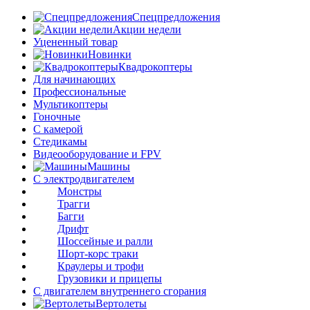
Спецпредложения
Акции недели
Уцененный товар
Новинки
Квадрокоптеры
Для начинающих
Профессиональные
Мультикоптеры
Гоночные
C камерой
Стедикамы
Видеооборудование и FPV
Машины
С электродвигателем
Монстры
Трагги
Багги
Дрифт
Шоссейные и ралли
Шорт-корс траки
Краулеры и трофи
Грузовики и прицепы
С двигателем внутреннего сгорания
Вертолеты