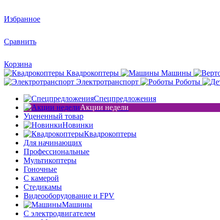
Избранное
Сравнить
Корзина
Квадрокоптеры
Машины
Электротранспорт
Роботы
Спецпредложения
Акции недели
Уцененный товар
Новинки
Квадрокоптеры
Для начинающих
Профессиональные
Мультикоптеры
Гоночные
C камерой
Стедикамы
Видеооборудование и FPV
Машины
С электродвигателем