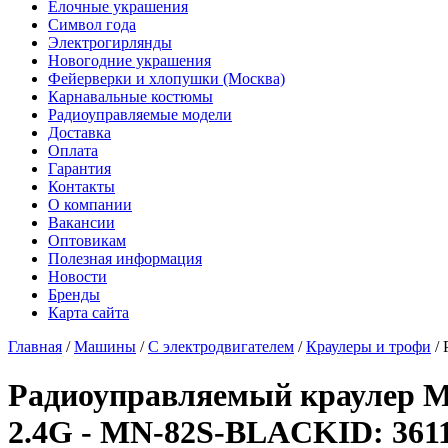
Елочные украшения
Символ года
Электрогирлянды
Новогодние украшения
Фейерверки и хлопушки (Москва)
Карнавальные костюмы
Радиоуправляемые модели
Доставка
Оплата
Гарантия
Контакты
О компании
Вакансии
Оптовикам
Полезная информация
Новости
Бренды
Карта сайта
Главная
/
Машины
/
С электродвигателем
/
Краулеры и трофи
/
Радиоуправляемый краулер M
2.4G - MN-82S-BLACK
ID: 361