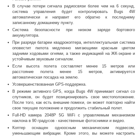
В случае потери сигнала радиосвязи более чем на 6 секунд,
система управления будет контролировать Bugs 4W
автоматически и направит его обратно к последнему
записанному домашнему пункту.
Система безопасности при низком заряде бортового
аккумулятора.
При разряде батареи квадрокоптера, интеллектуальная система
оповестит пилота медленно мигающими красным цветом
задними ходовыми огнями, а также индикацией на ЖК-экране и
устойчивым звуковым сигналом.
Если высота полета составляет менее 15 метров или
расстояние полета менее 15 метров, активируется
автоматическая посадка на землю.
Усовершенствованная GPS-поддержка.
В режиме активного GPS, когда Bugs 4W принимает сигнал со
спутников, он будет позиционировать свое местоположение.
После того, как есть внешние помехи, он может повторно найти
свое текущее положение и продолжить стабильный полет.
Full-HD камера 2048P 5G WiFi с управляемым механизмом
наклона в 90 градусов - качественные фотоснимки и видео.
Коптер оснащен одноосным механическим подвесом,
уменьшающим вибрации. Кроме этого, вы можете настроить