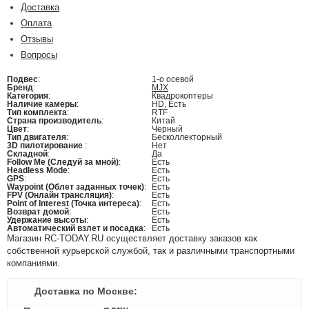
Доставка
Оплата
Отзывы
Вопросы
Подвес
:
1-о осевой
Бренд
:
MJX
Категория
:
Квадрокоптеры
Наличие камеры
:
HD, Есть
Тип комплекта
:
RTF
Страна производитель
:
Китай
Цвет
:
Черный
Тип двигателя
:
Бесколлекторный
3D пилотирование
:
Нет
Складной
:
Да
Follow Me (Следуй за мной)
:
Есть
Headless Mode
:
Есть
GPS
:
Есть
Waypoint (Облет заданных точек)
:
Есть
FPV (Онлайн трансляция)
:
Есть
Point of Interest (Точка интереса)
:
Есть
Возврат домой
:
Есть
Удержание высоты
:
Есть
Автоматический взлет и посадка
:
Есть
Магазин RC-TODAY.RU осуществляет доставку заказов как
собственной курьерской службой, так и различными транспортными
компаниями.
Доставка по Москве: