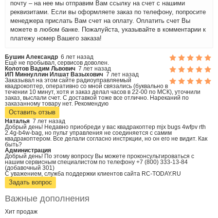
почту – на нее мы отправим Вам ссылку на счет с нашими
реквизитами. Если вы оформляете заказ по телефону, попросите
менеджера прислать Вам счет на оплату. Оплатить счет Вы
можете в любом банке. Пожалуйста, указывайте в комментарии к
платежу номер Вашего заказа!
Бушин Александр
6 лет назад
Ещё не пробывал, сервисов доволен.
Колотов Вадим Львович
7 лет назад
ИП Миннуллин Илшат Вазыхович
7 лет назад
Заказывал на этом сайте радиоуправляемый
квадрокоптер, оперативно со мной связались (буквально в
течении 10 минут, хотя и заказ делал часов в 22-00 по МСК), уточнили
заказ, выслали счет. С доставкой тоже все отлично. Нареканий по
заказанному товару нет. Рекомендую
Оставить отзыв
Наталья
7 лет назад
Добрый день! Недавно приобреди у вас квадракоптер mjx bugs 4wfpv rth
2.4g-b4w-bag, но пульт управления не соединяется с самим
квадракоптером. Все делали согласно инстркции, но он его не видит. Как
быть?
Администрация
Добрый день! По этому вопросу Вы можете проконсультироваться с
нашим сервисным специалистом по телефону +7 (800) 333-13-84
(добавочный 301)
С уважением, служба поддержки клиентов сайта RC-TODAY.RU
Задать вопрос
Важные дополнения
Хит
продаж