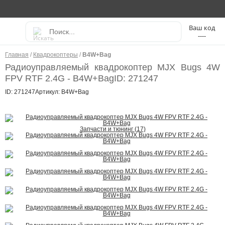
----
Главная
/
Квадрокоптеры
/
B4W+Bag
Радиоуправляемый квадрокоптер MJX Bugs 4W
FPV RTF 2.4G - B4W+Bag
ID: 271247
ID: 271247
Артикул: B4W+Bag
Запчасти и тюнинг (17)