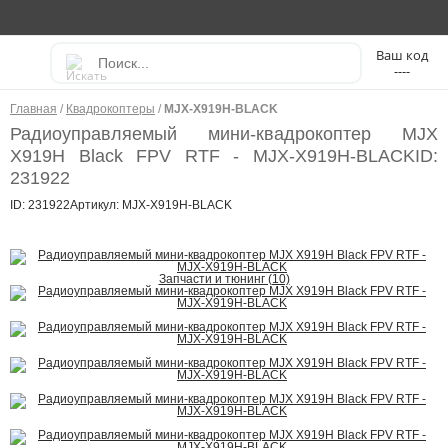
----
Главная
/
Квадрокоптеры
/
MJX-X919H-BLACK
Радиоуправляемый мини-квадрокоптер MJX
X919H Black FPV RTF - MJX-X919H-BLACK
ID:
231922
ID: 231922
Артикул: MJX-X919H-BLACK
Запчасти и тюнинг (10)