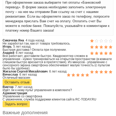
При оформлении заказа выбираете тип оплаты «Банковский
перевод». В форме заказа необходимо заполнить электронную
почту – на нее мы отправим Вам ссылку на счет с нашими
реквизитами. Если вы оформляете заказ по телефону, попросите
менеджера прислать Вам счет на оплату. Оплатить счет Вы
можете в любом банке. Пожалуйста, указывайте в комментарии к
платежу номер Вашего заказа!
Сикачева Яна
4 года назад
Не заработал так, как от товара требовалось.
Игорь
5 лет назад
Быстрая доставка ! Оплата при получении.
Андрей
6 лет назад
Все работает, доставили быстро. Квадрокоптер сложен в
управлении - нужно тренироваться на открытом пространстве (в комнате
слишком быстро врезается в препятствия). Из минусов - управление с
сенсорного экрана смартфона обеспечивает малую точность (с пультом
было бы удобнее).
Жигалов Сергей Михайлович
6 лет назад
Вячеслав
6 лет назад
Отличный магазин
Оставить отзыв
Виктор
7 лет назад
Идёт ли к нему пульт управления в комплекте?
Администрация
Управление со смартфона
С уважением, служба поддержки клиентов сайта RC-TODAY.RU
Задать вопрос
Важные дополнения