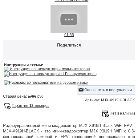
01:55
Поделиться
Инструкции и схемы:
Инструкция по эксплуатации мультикоптеров
Инструкция по эксплуатации Li-Po аккумуляторов
Руководство пользователя на русском языке
Оповестить о поступлении
Старая цена:
1790
руб.
Артикул: MJX-X919H-BLACK
Гарантия
12
месяцев
Нет в наличии
Радиоуправляемый мини-квадрокоптер MJX X919H Black WiFi FPV -
MJX-X919H-BLACK - это мини-квадрокоптер MJX X919H WiFi c 0.3-
мегапиксельной камерой и FPV трансляцией предназначен для