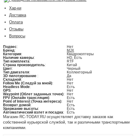
Хар-ки
Доставка
Оплата
Отзывы
Вопросы
Подвес
:
Нет
Бренд
:
MJX
Категория
:
Квадрокоптеры
Наличие камеры
:
HD, Есть
Тип комплекта
:
RTF
Страна производитель
:
Китай
Цвет
:
Черный
Тип двигателя
:
Коллекторный
3D пилотирование
:
Да
Складной
:
Нет
Follow Me (Следуй за мной)
:
Нет
Headless Mode
:
Есть
GPS
:
Нет
Waypoint (Облет заданных точек)
:
Нет
FPV (Онлайн трансляция)
:
Есть
Point of Interest (Точка интереса)
:
Нет
Возврат домой
:
Есть
Удержание высоты
:
Есть
Автоматический взлет и посадка
:
Есть
Магазин RC-TODAY.RU осуществляет доставку заказов как
собственной курьерской службой, так и различными транспортными
компаниями.