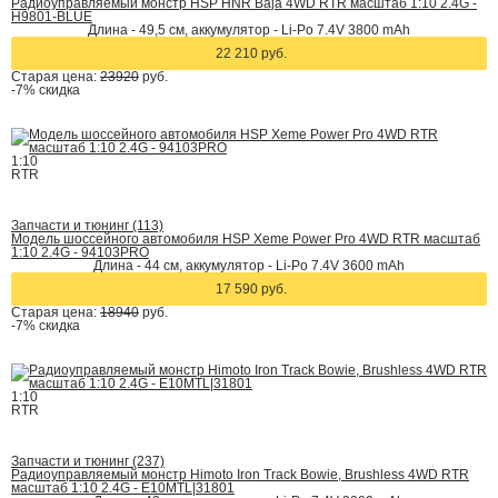
Радиоуправляемый монстр HSP HNR Baja 4WD RTR масштаб 1:10 2.4G -
H9801-BLUE
Длина - 49,5 см, аккумулятор - Li-Po 7.4V 3800 mAh
22 210 руб.
Старая цена:
23920
руб.
-7%
скидка
1:10
RTR
Запчасти и тюнинг (113)
Модель шоссейного автомобиля HSP Xeme Power Pro 4WD RTR масштаб
1:10 2.4G - 94103PRO
Длина - 44 см, аккумулятор - Li-Po 7.4V 3600 mAh
17 590 руб.
Старая цена:
18940
руб.
-7%
скидка
1:10
RTR
Запчасти и тюнинг (237)
Радиоуправляемый монстр Himoto Iron Track Bowie, Brushless 4WD RTR
масштаб 1:10 2.4G - E10MTL|31801