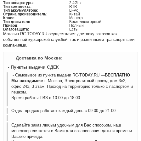
Тип аппаратуры
:
2.4Ghz
Тип комплекта
:
RTR
Тип аккумулятора
:
Li-Po
Страна производитель
:
Китай
Класс
:
Монстр
Тип двигателя
:
Бесколлекторный
Привод
:
Полный
Влагозащита
:
Есть
Магазин RC-TODAY.RU осуществляет доставку заказов как
собственной курьерской службой, так и различными транспортными
компаниями.
Доставка по Москве:
- Пункты выдачи СДЕК
- Самовывоз из пункта выдачи RC-TODAY.RU —
БЕСПЛАТНО
Мы находимся:
г. Москва, Электролитный проезд дом 3с2,
офис 243, 3 этаж. Проход на территорию только с паспортом и
пешком.
Время работы ПВЗ с 10-00 до 18-00
Отдел продаж работает каждый день с 09-00 до 21-00.
Сделайте заказ любым удобным для Вас способом, наш
менеджер свяжется с Вами для согласования даты и времени
Вашего приезда.