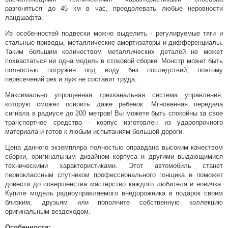
разгоняться до 45 км в час, преодолевать любые неровности
ландшафта.
Из особенностей подвески можно выделить - регулируемые тяги и
стальные приводы, металлические амортизаторы и дифференциалы.
Таким большим количеством металлических деталей не может
похвастаться ни одна модель в стоковой сборке. Монстр может быть
полностью погружен под воду без последствий, поэтому
пересечений рек и луж не составит труда.
Максимально упрощенная трехканальная система управления,
которую сможет освоить даже ребенок. Мгновенная передача
сигнала в радиусе до 200 метров! Вы можете быть спокойны за свое
транспортное средство - корпус изготовлен из ударопрочного
материала и готов к любым испытаниям большой дороги.
Цена данного экземпляра полностью оправдана высоким качеством
сборки, оригинальным дизайном корпуса и другими выдающимися
техническими характеристиками. Этот автомобиль станет
первоклассным спутником профессионального гонщика и поможет
довести до совершенства мастерство каждого любителя и новичка.
Купите модель радиоуправляемого внедорожника в подарок своим
близким, друзьям или пополните собственную коллекцию
оригинальным вездеходом.
Особенности: