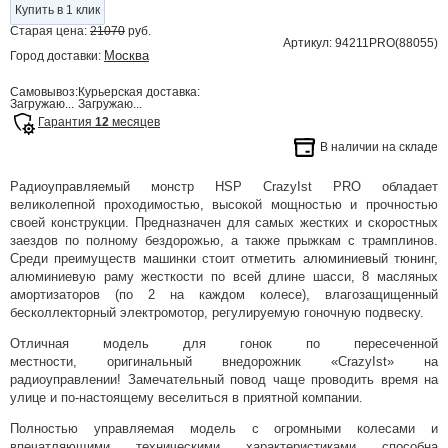
Купить в 1 клик
Старая цена:
21070
руб.
Артикул: 94211PRO(88055)
Москва
Город доставки:
Самовывоз:
Курьерская доставка:
Загружаю...
Загружаю...
Гарантия
12
месяцев
В наличии на складе
Радиоуправляемый монстр HSP CrazyIst PRO обладает
великолепной проходимостью, высокой мощностью и прочностью
своей конструкции. Предназначен для самых жестких и скоростных
заездов по полному бездорожью, а также прыжкам с трамплинов.
Среди преимуществ машинки стоит отметить алюминиевый тюнинг,
алюминиевую раму жесткости по всей длине шасси, 8 масляных
амортизаторов (по 2 на каждом колесе), влагозащищенный
бесколлекторный электромотор, регулируемую гоночную подвеску.
Отличная модель для гонок по пересеченной
местности, оригинальный внедорожник «CrazyIst» на
радиоуправлении! Замечательный повод чаще проводить время на
улице и по-настоящему веселиться в приятной компании.
Полностью управляемая модель с огромными колесами и
впечатляющими техническими характеристиками способна