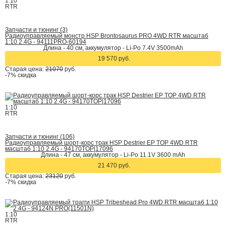
1:10
RTR
Запчасти и тюнинг (3)
Радиоуправляемый монстр HSP Brontosaurus PRO 4WD RTR масштаб
1:10 2.4G - 94111PRO-60194
Длина - 40 cм, аккумулятор - Li-Po 7.4V 3500mAh
19 570 руб.
Старая цена:
21070
руб.
-7%
скидка
1:10
RTR
Запчасти и тюнинг (106)
Радиоуправляемый шорт-корс трак HSP Destrier EP TOP 4WD RTR
масштаб 1:10 2.4G - 94170TOP|17096
Длина - 47 см, аккумулятор - Li-Po 11.1V 3600 mAh
21 470 руб.
Старая цена:
23120
руб.
-7%
скидка
1:10
RTR