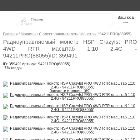
----
Главная
/
Машины
/
С электродвигателем
/
Монстры
/
94211PRO(88055)
Радиоуправляемый монстр HSP CrazyIst PRO
4WD RTR масштаб 1:10 2.4G -
94211PRO(88055)
ID: 359491
ID: 359491
Артикул: 94211PRO(88055)
-7% скидка
Запчасти и тюнинг (69)