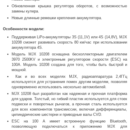
Обновленная крышка регулятора оборотов, с возможностью
замены кулера.
Новые длинные ремешки крепления аккумулятора.
Особенности модели:
Поддерживая LiPo-аккумуляторы 3S (11,1V) или 4S (14,8V), MJX
10208 сможет развивать скорость 80 км/час при использовании
аккумулятора 4S.
Модель MJX 10208 оснащена бесколлекторным двигателем
3970 2500KV и электронным регулятором скорости (ESC) на
100А. Модель 10208 создана для того, чтобы быть быстрой и
мощной.
Как и во всех моделях MJX, радиоаппаратура 2,4ГГц
используется для устранения помех другим моделям, позволяя
одновременно использовать несколько автомобилей.
MJX 10208 был разработан как надежная и прочная платформа
для ударов. Толстый, но гибкий пластик используется для стоек
подвески и поворотных рычагов, а прочная сталь используется
для всех компонентов трансмиссии, включая дифференциалы,
цилиндрические шестерни и приводные валы CVD.
ESC на 100 А имеет встроенную функцию Bluetooth,
позволяющую подключаться к приложению MJX для