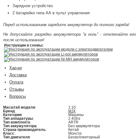
Зарядное устройство
2 батарейки типа АА в пульт управления
Перед использованием зарядите аккумулятор до полного заряда!
Не допускайте разрядки аккумулятора ''в ноль'' - отключайте его
после использования!
Инструкции и схемы:
Инструкция по эксплуатации модели с электродвигателем
Инструкция по эксплуатации Li-pol аккумуляторов
Инструкция по эксплуатации Ni-MH аккумуляторов
Хар-ки
Доставка
Оплата
Отзывы
Вопросы
Масштаб модели
:
1:10
Бренд
:
MJX
Категория
:
Машины
Тип аппаратуры
:
2.4Ghz
Тип комплекта
:
ARTR
Тип аккумулятора
:
Без аккумулятора
Страна производитель
:
Китай
Класс
:
Монстр
Тип двигателя
:
Бесколлекторный