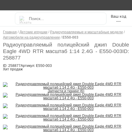
----
Главная
/
Детские игрушки
/
Радиоуправляемые и масштабные модели
/
Автомобили на радиоуправлении
/
E550-003
Радиоуправляемый полицейский джип Double
Eagle 4WD RTR масштаб 1:14 2.4G - E550-003
ID:
258877
ID: 258877
Артикул: E550-003
Хит продаж
Запчасти и тюнинг (6)