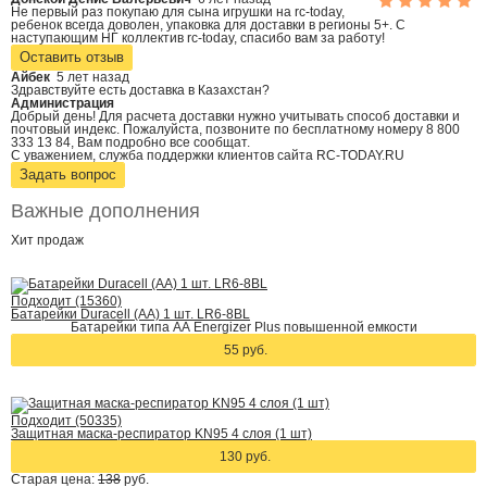
Не первый раз покупаю для сына игрушки на rc-today,
ребенок всегда доволен, упаковка для доставки в регионы 5+. С
наступающим НГ коллектив rc-today, спасибо вам за работу!
Оставить отзыв
Айбек
5 лет назад
Здравствуйте есть доставка в Казахстан?
Администрация
Добрый день! Для расчета доставки нужно учитывать способ доставки и
почтовый индекс. Пожалуйста, позвоните по бесплатному номеру 8 800
333 13 84, Вам подробно все сообщат.
С уважением, служба поддержки клиентов сайта RC-TODAY.RU
Задать вопрос
Важные дополнения
Хит
продаж
Подходит (15360)
Батарейки Duracell (АА) 1 шт. LR6-8BL
Батарейки типа АА Energizer Plus повышенной емкости
55 руб.
Подходит (50335)
Защитная маска-респиратор KN95 4 слоя (1 шт)
130 руб.
Старая цена:
138
руб.