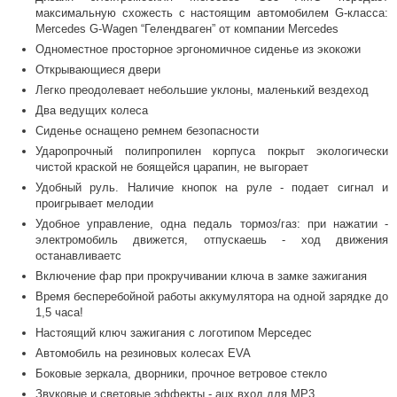
максимальную схожесть с настоящим автомобилем G-класса:
Mercedes G-Wagen “Гелендваген” от компании Mercedes
Одноместное просторное эргономичное сиденье из экокожи
Открывающиеся двери
Легко преодолевает небольшие уклоны, маленький вездеход
Два ведущих колеса
Сиденье оснащено ремнем безопасности
Ударопрочный полипропилен корпуса покрыт экологически
чистой краской не боящейся царапин, не выгорает
Удобный руль. Наличие кнопок на руле - подает сигнал и
проигрывает мелодии
Удобное управление, одна педаль тормоз/газ: при нажатии -
электромобиль движется, отпускаешь - ход движения
останавливаетс
Включение фар при прокручивании ключа в замке зажигания
Время бесперебойной работы аккумулятора на одной зарядке до
1,5 часа!
Настоящий ключ зажигания с логотипом Мерседес
Автомобиль на резиновых колесах EVA
Боковые зеркала, дворники, прочное ветровое стекло
Звуковые и световые эффекты - aux вход для MP3