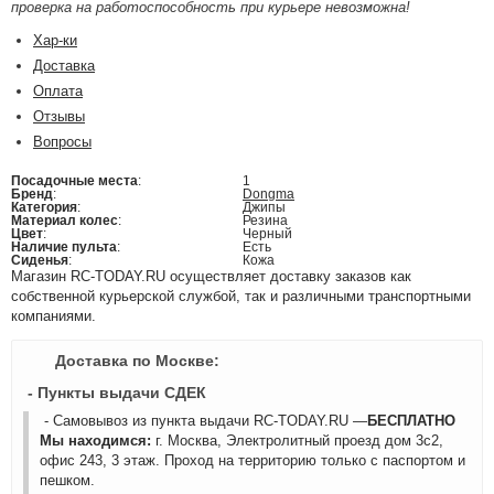
проверка на работоспособность при курьере невозможна!
Хар-ки
Доставка
Оплата
Отзывы
Вопросы
Посадочные места
:
1
Бренд
:
Dongma
Категория
:
Джипы
Материал колес
:
Резина
Цвет
:
Черный
Наличие пульта
:
Есть
Сиденья
:
Кожа
Магазин RC-TODAY.RU осуществляет доставку заказов как
собственной курьерской службой, так и различными транспортными
компаниями.
Доставка по Москве:
- Пункты выдачи СДЕК
- Самовывоз из пункта выдачи RC-TODAY.RU —
БЕСПЛАТНО
Мы находимся:
г. Москва, Электролитный проезд дом 3с2,
офис 243, 3 этаж. Проход на территорию только с паспортом и
пешком.