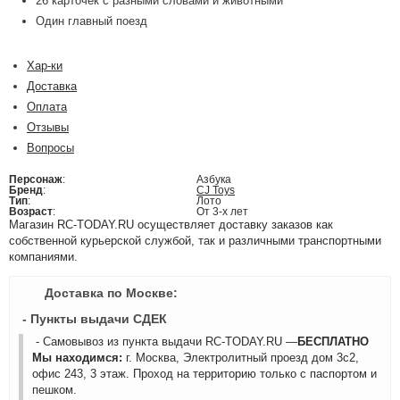
26 карточек с разными словами и животными
Один главный поезд
Хар-ки
Доставка
Оплата
Отзывы
Вопросы
Персонаж
:
Азбука
Бренд
:
CJ Toys
Тип
:
Лото
Возраст
:
От 3-х лет
Магазин RC-TODAY.RU осуществляет доставку заказов как
собственной курьерской службой, так и различными транспортными
компаниями.
Доставка по Москве:
- Пункты выдачи СДЕК
- Самовывоз из пункта выдачи RC-TODAY.RU —
БЕСПЛАТНО
Мы находимся:
г. Москва, Электролитный проезд дом 3с2,
офис 243, 3 этаж. Проход на территорию только с паспортом и
пешком.