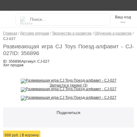
----
Главная
/
Детские игрушки
/
Творчество и развитие
/
Обучение и развитие
/
CJ-027
Развивающая игра CJ Toys Поезд-алфавит - CJ-
027
ID: 356896
ID: 356896
Артикул: CJ-027
Хит продаж
Запчасти и тюнинг (3)
Поделиться
688 руб.
|
В корзину