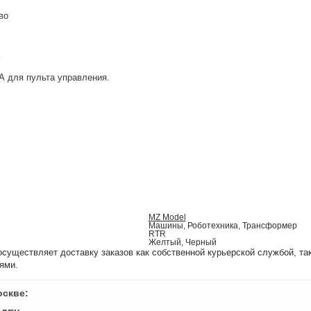
во
:
А для пульта управления.
MZ Model
Машины, Роботехника, Трансформер
RTR
Желтый, Черный
уществляет доставку заказов как собственной курьерской службой, та
ями.
оскве: