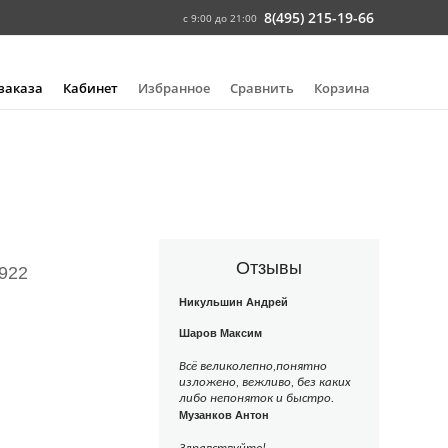
8(495) 215-19-66
с 9:00 до 21:00
 заказа
Кабинет
Избранное
Сравнить
Корзина
Отзывы
7922
Никульшин Андрей
Шаров Максим
Всё великолепно,понятно
изложено, вежливо, без каких
либо непоняток и быстро.
Музанков Антон