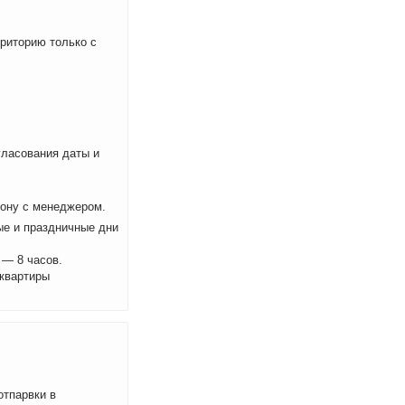
рриторию только с
ласования даты и
фону с менеджером.
ые и праздничные дни
 — 8 часов.
 квартиры
отпарвки в