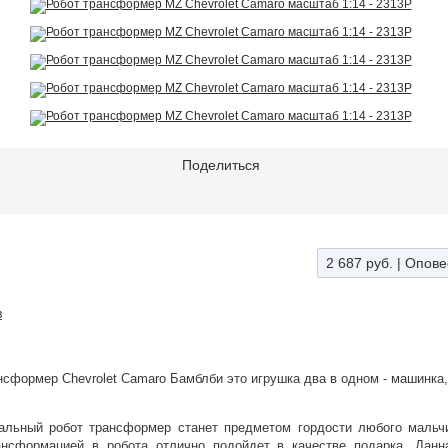
Поделиться
2 687 руб.
|
Опове
в
сформер Chevrolet Camaro Бамблби это игрушка два в одном - машинк
кальный робот трансформер станет предметом гордости любого мальч
ансформацией в робота отлично подойдет в качестве подарка. Данн