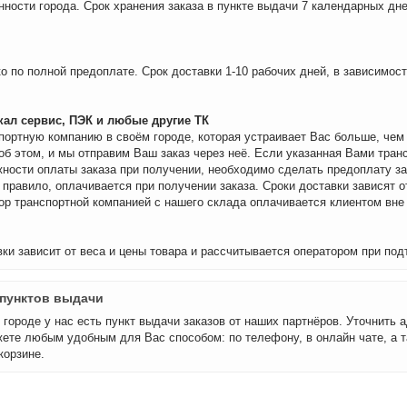
нности города. Срок хранения заказа в пункте выдачи 7 календарных дне
о по полной предоплате. Срок доставки 1-10 рабочих дней, в зависимос
ал сервис, ПЭК и любые другие ТК
портную компанию в своём городе, которая устраивает Вас больше, че
об этом, и мы отправим Ваш заказ через неё. Если указанная Вами тран
ности оплаты заказа при получении, необходимо сделать предоплату за
 правило, оплачивается при получении заказа. Сроки доставки зависят о
бор транспортной компанией с нашего склада оплачивается клиентом вне
ки зависит от веса и цены товара и рассчитывается оператором при под
пунктов выдачи
городе у нас есть пункт выдачи заказов от наших партнёров. Уточнить а
ете любым удобным для Вас способом: по телефону, в онлайн чате, а т
корзине.