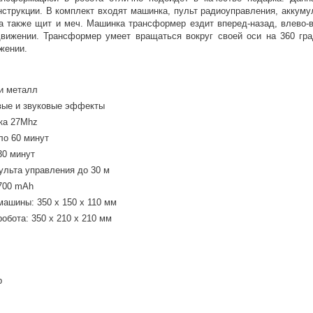
нструкции. В комплект входят машинка, пульт радиоуправления, аккуму
 а также щит и меч. Машинка трансформер ездит вперед-назад, влево-
вижении. Трансформер умеет вращаться вокруг своей оси на 360 гра
жении.
 и металл
овые и звуковые эффекты
ика 27Mhz
ло 60 минут
30 минут
ульта управления до 30 м
 700 mAh
ашины: 350 х 150 х 110 мм
обота: 350 х 210 х 210 мм
р