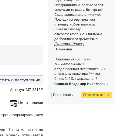
Здравствуйте!
Неоднократно пользовался
услугами rs-today. Всегда всё
было выполнено отлично.
Последний раз покупал
игрушку набор танков.
Вывозил товар
самостоятельно. Отлично
работают современные...
[Читать далее]
. Вячеслав
Приятно общаться с
внимательными
операторами.исправляющим
и возникающие проблемы.
Спасибо! Так держать!!!
стить о поступлении
Спицын Владимир Николаевич
Артикул: MZ-2313P
Все отзывы
Оставить отзыв
Нет в наличии
а, трансформирующаяся
ика. Такая машинка на
ая модель отличается