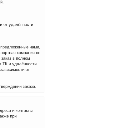
й.
ти от удалённости
м предложенные нами,
спортная компания не
 заказ в полном
т ТК и удалённости
 зависимости от
тверждении заказа.
дреса и контакты
акже при