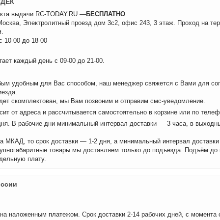
СДЕК
нкта выдачи RC-TODAY.RU —
БЕСПЛАТНО
 Москва, Электролитный проезд дом 3с2, офис 243, 3 этаж. Проход на те
.
 10-00 до 18-00
ает каждый день с 09-00 до 21-00.
бым удобным для Вас способом, наш менеджер свяжется с Вами для сог
иезда.
удет скомплектован, мы Вам позвоним и отправим смс-уведомление.
сит от адреса и рассчитывается самостоятельно в корзине или по теле
дня. В рабочие дни минимальный интервал доставки — 3 часа, в выходн
а МКАД, то срок доставки — 1-2 дня, а минимальный интервал доставки
рупногабаритные товары мы доставляем только до подъезда. Подъём до
дельную плату.
оссии
на наложенным платежом. Срок доставки 2-14 рабочих дней, с момента 