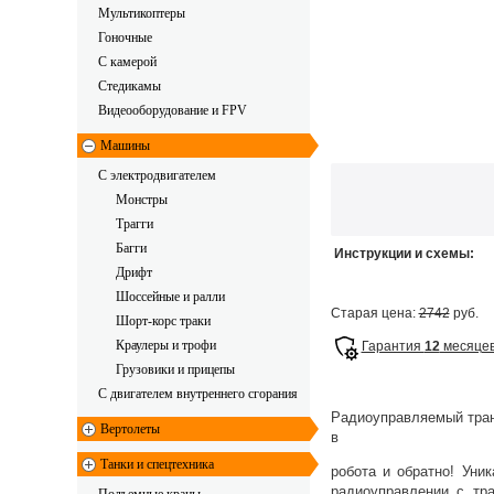
Мультикоптеры
Гоночные
C камерой
Стедикамы
Видеооборудование и FPV
Машины
С электродвигателем
Монстры
Трагги
Багги
Инструкции и схемы:
Дрифт
Шоссейные и ралли
Старая цена:
2742
руб.
Шорт-корс траки
Краулеры и трофи
Гарантия
12
месяце
Грузовики и прицепы
С двигателем внутреннего сгорания
Радиоуправляемый тран
Вертолеты
в
Танки и спецтехника
робота и обратно! Уни
радиоуправлении с тр