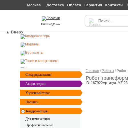
Доставка
Оплата
Гарантия
Контакты
Москва
----
▲ Вверх
Главная
/
Роботы
/
Робот 
Спецпредложения
Робот трансформе
ID: 167922
Артикул: MZ-2
Акции недели
Уцененный товар
Новинки
Квадрокоптеры
Для начинающих
Профессиональные