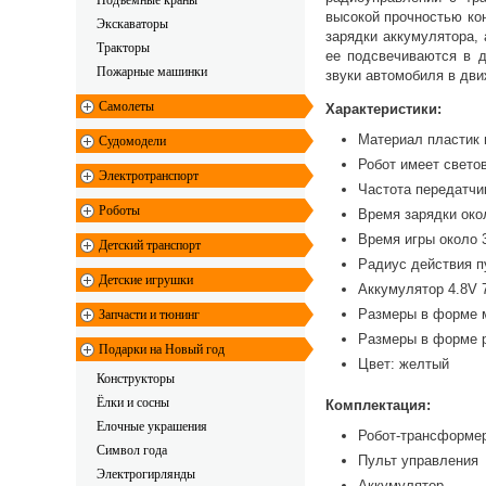
Подъемные краны
высокой прочностью ко
Экскаваторы
зарядки аккумулятора,
Тракторы
ее подсвечиваются в д
Пожарные машинки
звуки автомобиля в дви
Самолеты
Характеристики:
Материал пластик
Судомодели
Робот имеет свет
Электротранспорт
Частота передатч
Роботы
Время зарядки око
Время игры около 
Детский транспорт
Радиус действия п
Детские игрушки
Аккумулятор 4.8V
Размеры в форме м
Запчасти и тюнинг
Размеры в форме р
Подарки на Новый год
Цвет: желтый
Конструкторы
Ёлки и сосны
Комплектация:
Елочные украшения
Робот-трансформе
Символ года
Пульт управления
Электрогирлянды
Аккумулятор