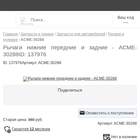
----
Главная
/
Запчасти и тюнинг
/
Запчасти для автомобилей
/
Рычаги и
рулевое
/
ACME-30288
Рычаги нижние передние и задние - ACME-
30288
ID: 137976
ID: 137976
Артикул: ACME-30288
Поделиться
Оповестить о поступлении
Старая цена:
360
руб.
Артикул: ACME-30288
Гарантия
12
месяцев
Нет в наличии