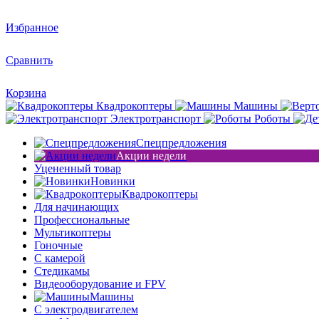
Избранное
Сравнить
Корзина
Квадрокоптеры
Машины
Электротранспорт
Роботы
Спецпредложения
Акции недели
Уцененный товар
Новинки
Квадрокоптеры
Для начинающих
Профессиональные
Мультикоптеры
Гоночные
C камерой
Стедикамы
Видеооборудование и FPV
Машины
С электродвигателем