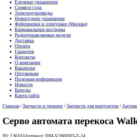
Елочные украшения
Символ года
Электрогирлянды
Новогодние украшения
Фейерверки и хлопушки (Москва)
Карнавальные костюмы
Радиоуправляемые модели
Доставка
Оплата
Гарантия
Контакты
О компании
Вакансии
Оптовикам
Полезная информация
Новости
Бренды
Карта сайта
Главная
/
Запчасти и тюнинг
/
Запчасти для вертолетов
/
Автома
Серво автомата перекоса Wal
ID: 136163
Артикул: HM-V200D03-Z-24