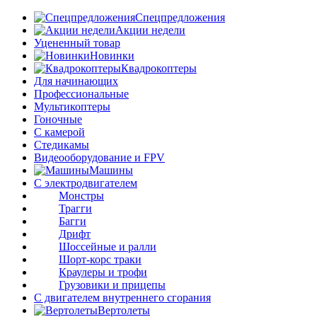
Спецпредложения
Акции недели
Уцененный товар
Новинки
Квадрокоптеры
Для начинающих
Профессиональные
Мультикоптеры
Гоночные
C камерой
Стедикамы
Видеооборудование и FPV
Машины
С электродвигателем
Монстры
Трагги
Багги
Дрифт
Шоссейные и ралли
Шорт-корс траки
Краулеры и трофи
Грузовики и прицепы
С двигателем внутреннего сгорания
Вертолеты