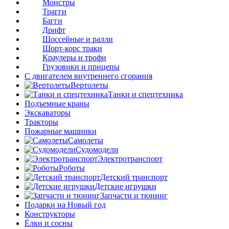
Монстры
Трагги
Багги
Дрифт
Шоссейные и ралли
Шорт-корс траки
Краулеры и трофи
Грузовики и прицепы
С двигателем внутреннего сгорания
Вертолеты
Танки и спецтехника
Подъемные краны
Экскаваторы
Тракторы
Пожарные машинки
Самолеты
Судомодели
Электротранспорт
Роботы
Детский транспорт
Детские игрушки
Запчасти и тюнинг
Подарки на Новый год
Конструкторы
Ёлки и сосны