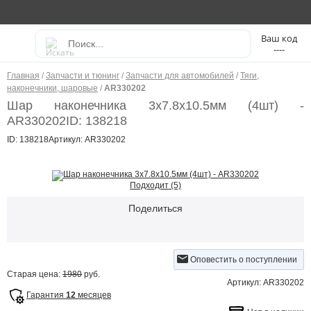
----
Главная
/
Запчасти и тюнинг
/
Запчасти для автомобилей
/
Тяги,
наконечники, шаровые
/
AR330202
Шар наконечника 3x7.8x10.5мм (4шт) -
AR330202
ID: 138218
ID: 138218
Артикул: AR330202
Подходит (5)
Поделиться
Оповестить о поступлении
Старая цена:
1980
руб.
Артикул: AR330202
Гарантия
12
месяцев