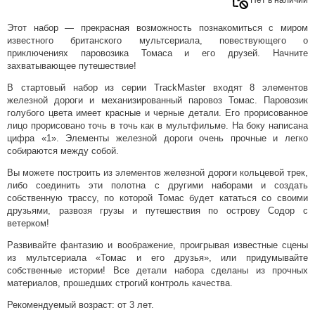
Этот набор — прекрасная возможность познакомиться с миром
известного британского мультсериала, повествующего о
приключениях паровозика Томаса и его друзей. Начните
захватывающее путешествие!
В стартовый набор из серии TrackMaster входят 8 элементов
железной дороги и механизированный паровоз Томас. Паровозик
голубого цвета имеет красные и черные детали. Его прорисованное
лицо прорисовано точь в точь как в мультфильме. На боку написана
цифра «1». Элементы железной дороги очень прочные и легко
собираются между собой.
Вы можете построить из элементов железной дороги кольцевой трек,
либо соединить эти полотна с другими наборами и создать
собственную трассу, по которой Томас будет кататься со своими
друзьями, развозя грузы и путешествия по острову Содор с
ветерком!
Развивайте фантазию и воображение, проигрывая известные сцены
из мультсериала «Томас и его друзья», или придумывайте
собственные истории! Все детали набора сделаны из прочных
материалов, прошедших строгий контроль качества.
Рекомендуемый возраст: от 3 лет.