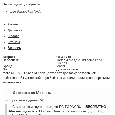
Необходимо докупить:
две батарейки ААА
Хар-ки
Доставка
Оплата
Отзывы
Вопросы
Возраст
:
От 3-х лет
Персонаж
:
Томас и его друзья/Thomas and
Friends
Бренд
:
Mattel
Пол
:
Для мальчиков
Магазин RC-TODAY.RU осуществляет доставку заказов как
собственной курьерской службой, так и различными транспортными
компаниями.
Доставка по Москве:
- Пункты выдачи СДЕК
- Самовывоз из пункта выдачи RC-TODAY.RU —
БЕСПЛАТНО
Мы находимся:
г. Москва, Электролитный проезд дом 3с2,