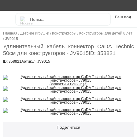
----
Главная
/
Детские игрушки
/
Конструкторы
/
Конструкторы для детей 8 лет
/
JV9015
Удлинительный кабель коннектор CaDA Technic
50см для конструкторов - JV9015
ID: 358821
ID: 358821
Артикул: JV9015
Запчасти и тюнинг (3)
Поделиться