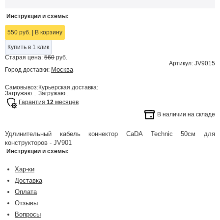
Инструкции и схемы:
550 руб.
|
В корзину
Купить в 1 клик
Старая цена:
560
руб.
Артикул: JV9015
Москва
Город доставки:
Самовывоз:
Курьерская доставка:
Загружаю...
Загружаю...
Гарантия
12
месяцев
В наличии на складе
Удлинительный кабель коннектор CaDA Technic 50см для
конструкторов - JV901
Инструкции и схемы:
Хар-ки
Доставка
Оплата
Отзывы
Вопросы