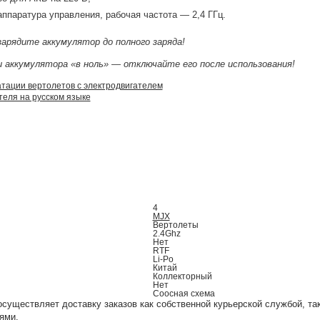
ппаратура управления, рабочая частота — 2,4 ГГц.
зарядите аккумулятор до полного заряда!
и аккумулятора «в ноль» — отключайте его после использования!
атации вертолетов с электродвигателем
теля на русском языке
4
MJX
Вертолеты
2.4Ghz
Нет
RTF
Li-Po
Китай
Коллекторный
Нет
Соосная схема
уществляет доставку заказов как собственной курьерской службой, та
ями.