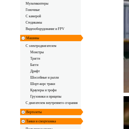
Мультикоптеры
Гоночные
C камерой
Стедикамы
Видеооборудование и FPV
Машины
С электродвигателем
Монстры
Трагги
Багги
Дрифт
Шоссейные и ралли
Шорт-корс траки
Краулеры и трофи
Грузовики и прицепы
С двигателем внутреннего сгорания
Вертолеты
Танки и спецтехника