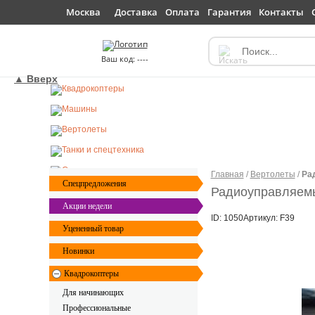
Доставка
Оплата
Гарантия
Контакты
Москва
----
▲ Вверх
Главная
/
Вертолеты
/
Рад
Спецпредложения
Радиоуправляемый
Акции недели
ID: 1050
Артикул: F39
Уцененный товар
Новинки
Квадрокоптеры
Для начинающих
Профессиональные