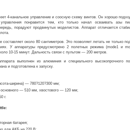
меет 4-канальное управление и соосную схему винтов. Он хорошо подхо
 управления понравится тем, кто только начал осваивать азы пи
чередь, порадуют продвинутых моделистов. Аппарат отличается стаб
лота.
e составляет около 80 сантиметров. Это позволяет летать не только по
иях. У аппаратуры предусмотрено 2 полетных режима (mode1 и mo
коло 10-15 минут. Дальность связи с пультом — 200 метров.
аппарата выполнен из алюминия и специального высокопрочного по
на и подготовлена к запуску.
ысота-ширина) — 780?120?300 мм;
 основного — 510 мм, хвостового — 120 мм;
0 г.
tle:
торная батарея;
во для АКБ на 220 В;