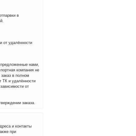
отпарвки в
й.
ти от удалённости
м предложенные нами,
спортная компания не
 заказ в полном
т ТК и удалённости
 зависимости от
тверждении заказа.
дреса и контакты
акже при