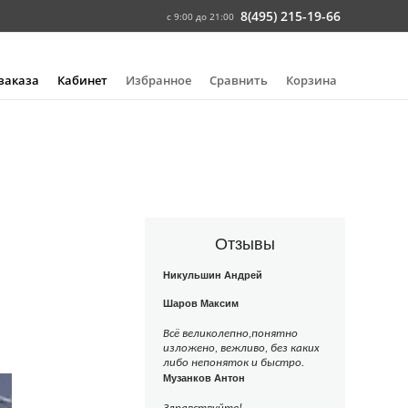
8(495) 215-19-66
с 9:00 до 21:00
 заказа
Кабинет
Избранное
Сравнить
Корзина
Отзывы
Никульшин Андрей
Шаров Максим
Всё великолепно,понятно
изложено, вежливо, без каких
либо непоняток и быстро.
Музанков Антон