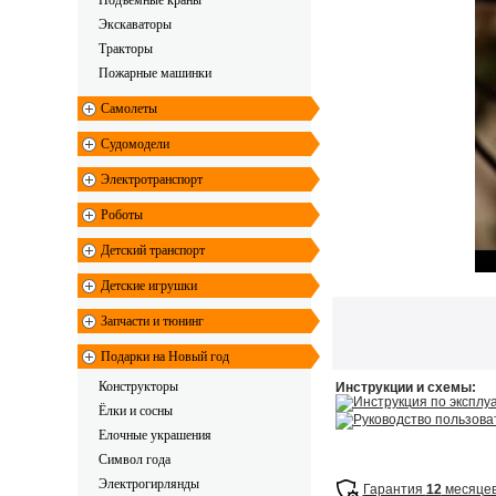
Подъемные краны
Экскаваторы
Тракторы
Пожарные машинки
Самолеты
Судомодели
Электротранспорт
Роботы
Детский транспорт
Детские игрушки
Запчасти и тюнинг
Подарки на Новый год
Конструкторы
Инструкции и схемы:
Инструкция по эксплу
Ёлки и сосны
Руководство пользова
Елочные украшения
Символ года
Электрогирлянды
Гарантия
12
месяце