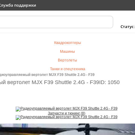
Служба поддержки
Статус
Квадрокоптеры
Машины
Вертолеты
Танки и спецтехника
иоуправляемый вертолет MJX F39 Shuttle 2.4G - F39
Самолеты
 вертолет MJX F39 Shuttle 2.4G - F39
ID: 1050
Судомодели
Электротранспорт
Роботы
Детский транспорт
Запчасти и тюнинг (8)
Детские игрушки
Конструкторы