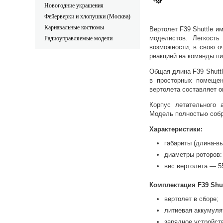
Новогодние украшения
Фейерверки и хлопушки (Москва)
Карнавальные костюмы
Вертолет F39 Shuttle и
моделистов. Легкость
Радиоуправляемые модели
возможности, в свою о
реакцией на команды пи
Общая длина F39 Shuttl
в просторных помещен
вертолета составляет о
Корпус летательного 
Модель полностью собра
Характеристики:
габариты (длина-в
диаметры роторов:
вес вертолета — 55
Комплектация F39 Shut
вертолет в сборе;
литиевая аккумуля
зарядное устройст