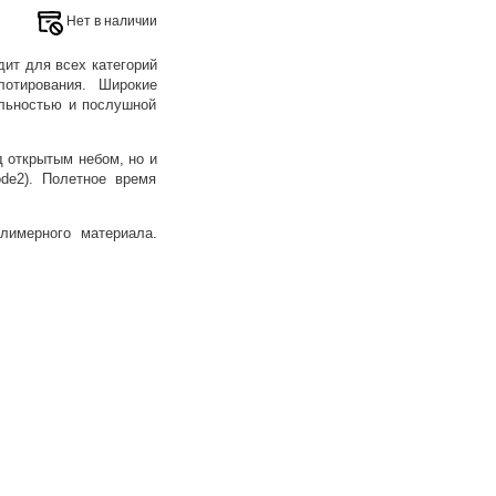
Нет в наличии
дит для всех категорий
лотирования. Широкие
ильностью и послушной
д открытым небом, но и
de2). Полетное время
лимерного материала.