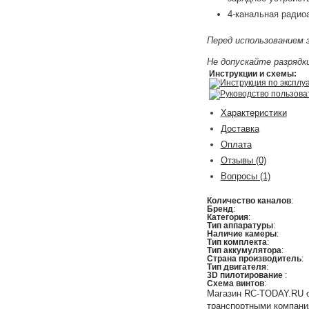
4-канальная радиоа
Перед использованием 
Не допускайте разрядк
Инструкции и схемы:
Инструкция по эксплу
Руководство пользова
Характеристики
Доставка
Оплата
Отзывы
(0)
Вопросы
(1)
Количество каналов
:
Бренд
:
Категория
:
Тип аппаратуры
:
Наличие камеры
:
Тип комплекта
:
Тип аккумулятора
:
Страна производитель
:
Тип двигателя
:
3D пилотирование
:
Схема винтов
:
Магазин RC-TODAY.RU ос
транспортными компани