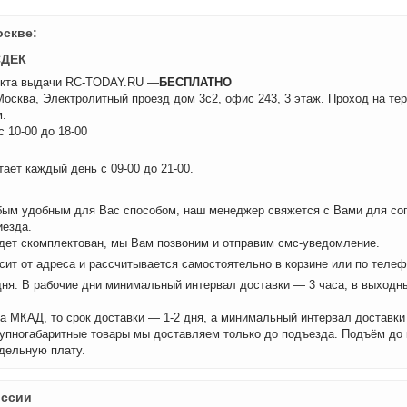
оскве:
СДЕК
нкта выдачи RC-TODAY.RU —
БЕСПЛАТНО
 Москва, Электролитный проезд дом 3с2, офис 243, 3 этаж. Проход на те
.
 10-00 до 18-00
ает каждый день с 09-00 до 21-00.
бым удобным для Вас способом, наш менеджер свяжется с Вами для сог
иезда.
удет скомплектован, мы Вам позвоним и отправим смс-уведомление.
сит от адреса и рассчитывается самостоятельно в корзине или по теле
дня. В рабочие дни минимальный интервал доставки — 3 часа, в выходн
а МКАД, то срок доставки — 1-2 дня, а минимальный интервал доставки
рупногабаритные товары мы доставляем только до подъезда. Подъём до
дельную плату.
оссии