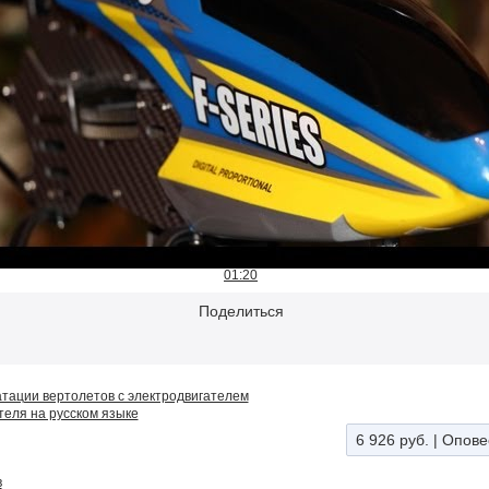
01:20
Поделиться
атации вертолетов с электродвигателем
теля на русском языке
6 926 руб.
|
Опове
в