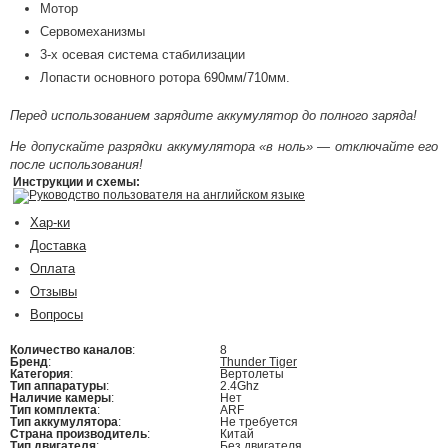
Мотор
Сервомеханизмы
3-х осевая система стабилизации
Лопасти основного ротора 690мм/710мм.
Перед использованием зарядите аккумулятор до полного заряда!
Не допускайте разрядки аккумулятора «в ноль» — отключайте его
после использования!
Инструкции и схемы:
Руководство пользователя на английском языке
Хар-ки
Доставка
Оплата
Отзывы
Вопросы
Количество каналов
:
8
Бренд
:
Thunder Tiger
Категория
:
Вертолеты
Тип аппаратуры
:
2.4Ghz
Наличие камеры
:
Нет
Тип комплекта
:
ARF
Тип аккумулятора
:
Не требуется
Страна производитель
:
Китай
Тип двигателя
:
Без двигателя