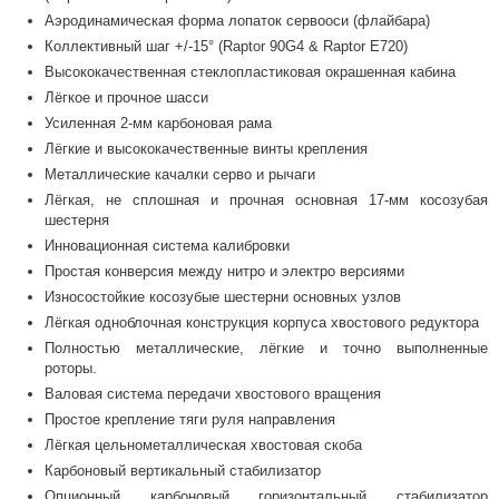
Аэродинамическая форма лопаток сервооси (флайбара)
Коллективный шаг +/-15° (Raptor 90G4 & Raptor E720)
Высококачественная стеклопластиковая окрашенная кабина
Лёгкое и прочное шасси
Усиленная 2-мм карбоновая рама
Лёгкие и высококачественные винты крепления
Металлические качалки серво и рычаги
Лёгкая, не сплошная и прочная основная 17-мм косозубая
шестерня
Инновационная система калибровки
Простая конверсия между нитро и электро версиями
Износостойкие косозубые шестерни основных узлов
Лёгкая одноблочная конструкция корпуса хвостового редуктора
Полностью металлические, лёгкие и точно выполненные
роторы.
Валовая система передачи хвостового вращения
Простое крепление тяги руля направления
Лёгкая цельнометаллическая хвостовая скоба
Карбоновый вертикальный стабилизатор
Опционный карбоновый горизонтальный стабилизатор