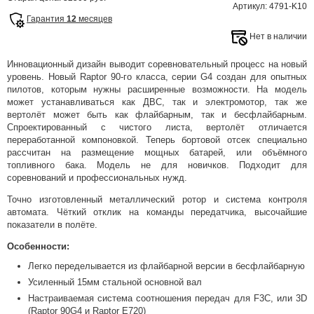
Артикул: 4791-K10
Гарантия
12
месяцев
Нет в наличии
Инновационный дизайн выводит соревновательный процесс на новый
уровень. Новый Raptor 90-го класса, серии G4 создан для опытных
пилотов, которым нужны расширенные возможности. На модель
может устанавливаться как ДВС, так и электромотор, так же
вертолёт может быть как флайбарным, так и бесфлайбарным.
Спроектированный с чистого листа, вертолёт отличается
переработанной компоновкой. Теперь бортовой отсек специально
рассчитан на размещение мощных батарей, или объёмного
топливного бака. Модель не для новичков. Подходит для
соревнований и профессиональных нужд.
Точно изготовленный металлический ротор и система контроля
автомата. Чёткий отклик на команды передатчика, высочайшие
показатели в полёте.
Особенности:
Легко переделывается из флайбарной версии в бесфлайбарную
Усиленный 15мм стальной основной вал
Настраиваемая система соотношения передач для F3C, или 3D
(Raptor 90G4 и Raptor E720)