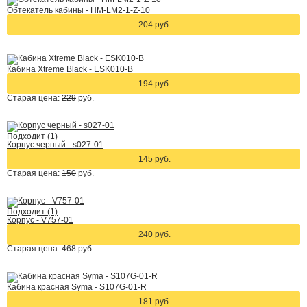
Обтекатель кабины - HM-LM2-1-Z-10
204 руб.
Кабина Xtreme Black - ESK010-B
194 руб.
Старая цена:
229
руб.
Подходит (1)
Корпус черный - s027-01
145 руб.
Старая цена:
150
руб.
Подходит (1)
Корпус - V757-01
240 руб.
Старая цена:
468
руб.
Кабина красная Syma - S107G-01-R
181 руб.