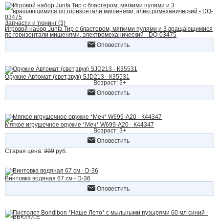
Запчасти и тюнинг (3)
Игровой набор Junfa Тир с бластером, мягкими пулями и 3 вращающимися
по горизонтали мишенями, электромеханический - DQ-03475
Оповестить
Оружие Автомат (свет,звук) SJD213 - К35531
Возраст: 3+
Оповестить
Мягкое игрушечное оружие *Меч* W699-A20 - К44347
Возраст: 3+
Оповестить
Старая цена:
399
руб.
Винтовка водяная 67 см - D-36
Оповестить