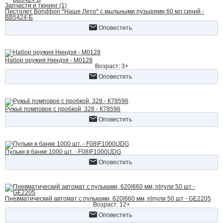
Запчасти и тюнинг (1)
Пистолет Bondibon *Наше Лето* с мыльными пузырями 60 мл синий -
ВВ5424-Б
Оповестить
Набор оружия Ниндзя - M0128
Возраст: 3+
Оповестить
Ружьё помповое с пробкой, 328 - К78596
Оповестить
Пульки в банке 1000 шт. - F08|F1000|JDG
Оповестить
Пневматический автомат с пульками, 620|660 мм, п|пули 50 шт - GE2205
Возраст: 12+
Оповестить