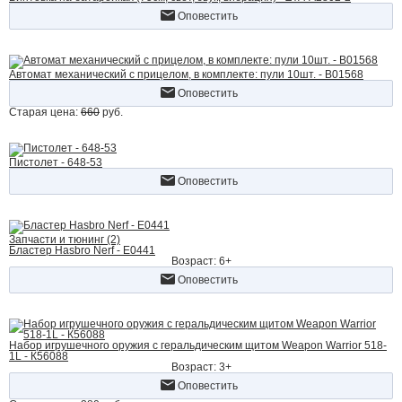
Оповестить
Автомат механический с прицелом, в комплекте: пули 10шт. - B01568
Оповестить
Старая цена:
660
руб.
Пистолет - 648-53
Оповестить
Запчасти и тюнинг (2)
Бластер Hasbro Nerf - E0441
Возраст: 6+
Оповестить
Набор игрушечного оружия с геральдическим щитом Weapon Warrior 518-
1L - К56088
Возраст: 3+
Оповестить