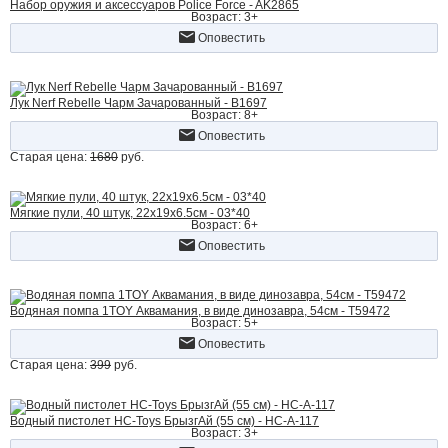
Набор оружия и аксессуаров Police Force - AK2865
Возраст: 3+
Оповестить
Лук Nerf Rebelle Чарм Зачарованный - B1697
Возраст: 8+
Оповестить
Старая цена:
1680
руб.
Мягкие пули, 40 штук, 22x19x6.5см - 03*40
Возраст: 6+
Оповестить
Водяная помпа 1TOY Аквамания, в виде динозавра, 54см - Т59472
Возраст: 5+
Оповестить
Старая цена:
399
руб.
Водный пистолет HC-Toys БрызгАй (55 см) - HC-A-117
Возраст: 3+