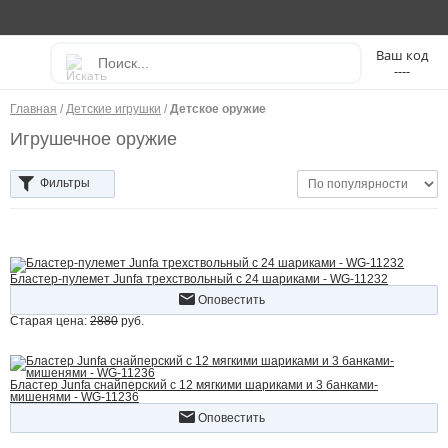
----
Главная
/
Детские игрушки
/
Детское оружие
Игрушечное оружие
Фильтры
Бластер-пулемет Junfa трехствольный с 24 шариками - WG-11232
Оповестить
Старая цена:
2880
руб.
Бластер Junfa снайперский c 12 мягкими шариками и 3 банками-
мишенями - WG-11236
Оповестить