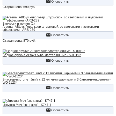
Оповестить
Старая цена:
690
руб.
Запчасти и тюнинг (1)
Arsenal. ABtoys Револьвер штурмовой, со световыми и звуковыми
эффектами - ARS-239
Оповестить
Старая цена:
870
руб.
Водное оружие ABtoys Аквабластер 800 мл - S-00192
Оповестить
Бластер-пистолет Junfa c 12 мягкими шариками и 3 банками-мишенями -
WG-11234
Оповестить
Игрушка Меч (свет, звук) - K747-1
Оповестить