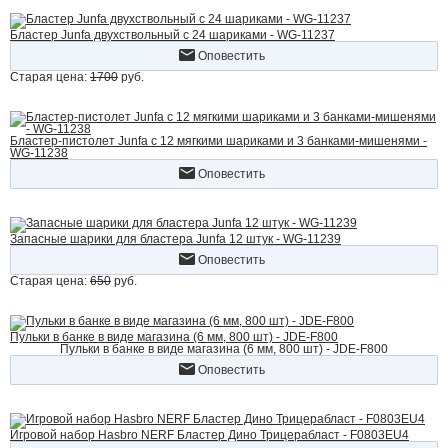
Бластер Junfa двухствольный с 24 шариками - WG-11237
Оповестить
Старая цена:
1700
руб.
Бластер-пистолет Junfa c 12 мягкими шариками и 3 банками-мишенями -
WG-11238
Оповестить
Запасные шарики для бластера Junfa 12 штук - WG-11239
Оповестить
Старая цена:
650
руб.
Пульки в банке в виде магазина (6 мм, 800 шт) - JDE-F800
Пульки в банке в виде магазина (6 мм, 800 шт) - JDE-F800
Оповестить
Игровой набор Hasbro NERF Бластер Дино Трицерабласт - F0803EU4