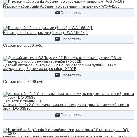
Игровой набор Junfa Арбалет со стрелами и мишенью - WG-A4163
Оповестить
Бластер Junfa с шариками (белый) - WA-16648|1
Оповестить
Старая цена:
699
руб.
Детский автомат CS Toys АК-12 Веном с гелевыми пулями (93 см,
аккумулятор, 3 режима стрельбы) - X602B
Оповестить
Старая цена:
8190
руб.
Запчасти и тюнинг (3)
Автомат Junfa 2в1 со съемными стволами, электромеханический, свет и
звук - DQ-03539
Оповестить