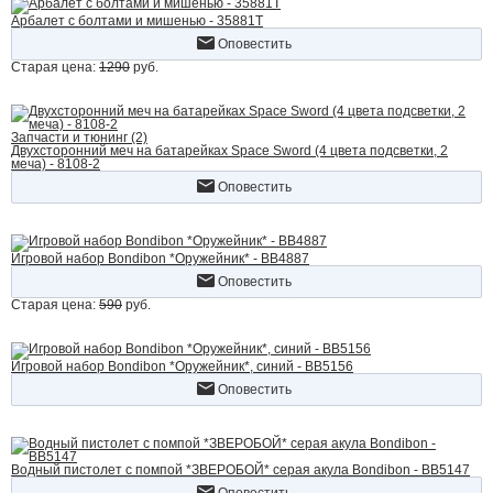
Арбалет с болтами и мишенью - 35881T
Оповестить
Старая цена:
1290
руб.
Запчасти и тюнинг (2)
Двухсторонний меч на батарейках Space Sword (4 цвета подсветки, 2
меча) - 8108-2
Оповестить
Игровой набор Bondibon *Оружейник* - ВВ4887
Оповестить
Старая цена:
590
руб.
Игровой набор Bondibon *Оружейник*, синий - ВВ5156
Оповестить
Водный пистолет с помпой *ЗВЕРОБОЙ* серая акула Bondibon - ВВ5147