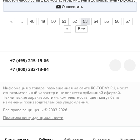
Игровой набор Junfa 2 космобластера, мишень и 10 мягких пуль - DQ-3823
Оповестить
«
...
48
49
50
51
52
53
54
55
56
57
...
»
Все
+7 (495) 215-19-66
+7 (800) 333-13-84
Информация о товаре, размещённая на сайте RC-TODAY.RU, носит
ознакомительный характер и не является публичной офертой.
Технические характеристики, комплектность, цвет могут быть
изменены производителем без уведомления.
Все права защищены © 2003-2026.
Политика конфиденциальности
Статус заказа
Кабинет
Избранное
Сравнить
Корзина