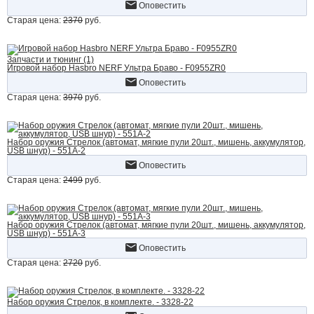
Оповестить
Старая цена:
2370
руб.
Запчасти и тюнинг (1)
Игровой набор Hasbro NERF Ультра Браво - F0955ZR0
Оповестить
Старая цена:
3970
руб.
Набор оружия Стрелок (автомат, мягкие пули 20шт., мишень, аккумулятор,
USB шнур) - 551A-2
Оповестить
Старая цена:
2499
руб.
Набор оружия Стрелок (автомат, мягкие пули 20шт., мишень, аккумулятор,
USB шнур) - 551A-3
Оповестить
Старая цена:
2720
руб.
Набор оружия Стрелок, в комплекте. - 3328-22