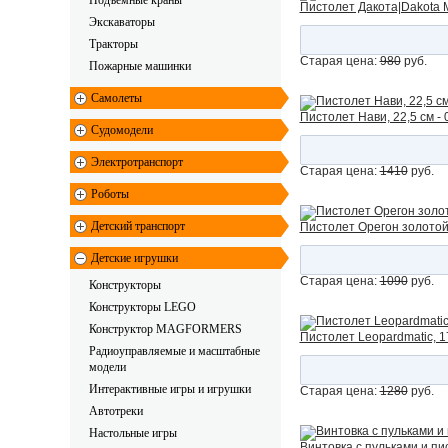
Подъемные краны
Пистолет Дакота|Dakota Me
Экскаваторы
Тракторы
Старая цена:
980
руб.
Пожарные машинки
Самолеты
Пистолет Нави, 22,5 см - 
Судомодели
Электротранспорт
Старая цена:
1410
руб.
Роботы
Детский транспорт
Пистолет Орегон золотой,
Детские игрушки
Старая цена:
1090
руб.
Конструкторы
Конструкторы LEGO
Конструктор MAGFORMERS
Пистолет Leopardmatic, 17
Радиоуправляемые и масштабные 
модели
Интерактивные игры и игрушки
Старая цена:
1280
руб.
Автотреки
Настольные игры
Винтовка с пульками и пи