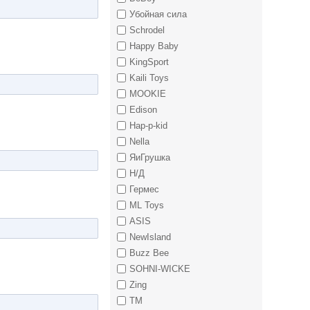
Убойная сила
Schrodel
Happy Baby
KingSport
Kaili Toys
MOOKIE
Edison
Hap-p-kid
Nella
ЯиГрушка
Н/Д
Гермес
ML Toys
ASIS
NewIsland
Buzz Bee
SOHNI-WICKE
Zing
TM