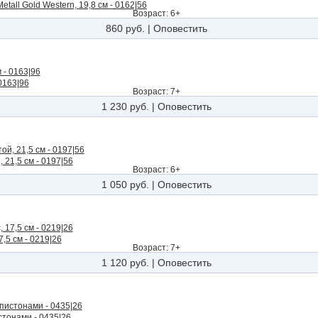
tall Gold Western, 19,8 см - 0162|56
Возраст: 6+
860 руб.
|
Оповестить
0163|96
Возраст: 7+
1 230 руб.
|
Оповестить
 21,5 см - 0197|56
Возраст: 6+
1 050 руб.
|
Оповестить
,5 см - 0219|26
Возраст: 7+
1 120 руб.
|
Оповестить
стонами - 0435|26