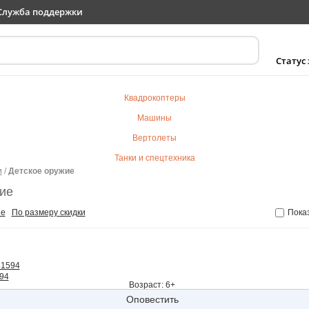
Служба поддержки
Статус
Квадрокоптеры
Машины
Вертолеты
Танки и спецтехника
и
/
Детское оружие
Самолеты
ие
Судомодели
не
По размеру скидки
Пока
Электротранспорт
Роботы
Детский транспорт
594
Детские игрушки
Возраст: 6+
Конструкторы
Оповестить