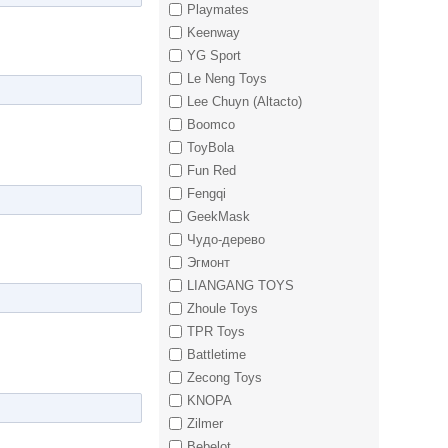
Playmates
Keenway
YG Sport
Le Neng Toys
Lee Chuyn (Altacto)
Boomco
ToyBola
Fun Red
Fengqi
GeekMask
Чудо-дерево
Эгмонт
LIANGANG TOYS
Zhoule Toys
TPR Toys
Battletime
Zecong Toys
KNOPA
Zilmer
Bebelot