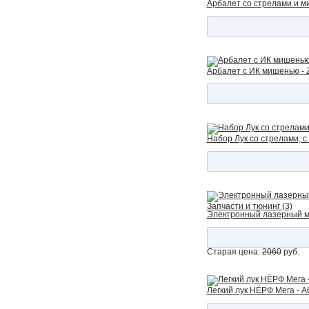
Арбалет со стрелами и м
Арбалет с ИК мишенью -
Набор Лук со стрелами, с
Запчасти и тюнинг (3)
Электронный лазерный меч
Старая цена:
2060
руб.
Легкий лук НЁРФ Мега - A