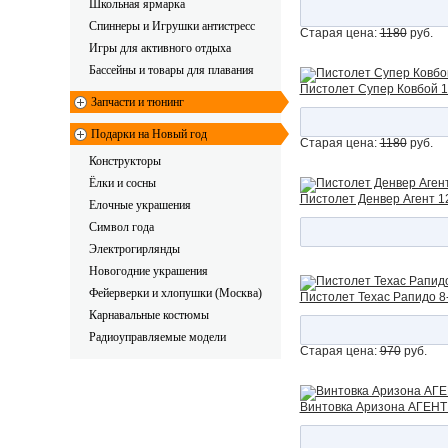
Школьная ярмарка
Спиннеры и Игрушки антистресс
Старая цена:
1180
руб.
Игры для активного отдыха
Бассейны и товары для плавания
Пистолет Супер Ковбой 1
Запчасти и тюнинг
Подарки на Новый год
Старая цена:
1180
руб.
Конструкторы
Ёлки и сосны
Пистолет Денвер Агент 12
Елочные украшения
Символ года
Электрогирлянды
Новогодние украшения
Фейерверки и хлопушки (Москва)
Пистолет Техас Рапидо 8
Карнавальные костюмы
Радиоуправляемые модели
Старая цена:
970
руб.
Винтовка Аризона АГЕНТ 8