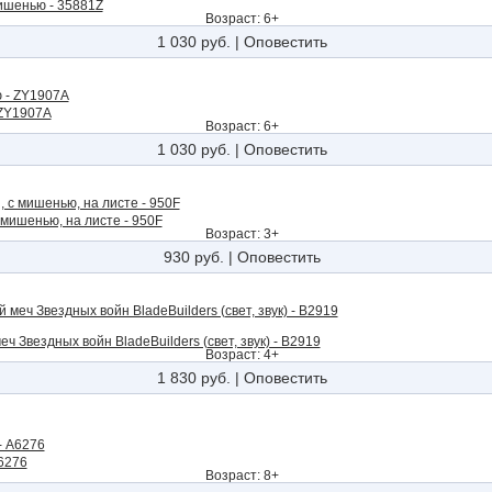
ишенью - 35881Z
Возраст: 6+
1 030 руб.
|
Оповестить
 ZY1907A
Возраст: 6+
1 030 руб.
|
Оповестить
 мишенью, на листе - 950F
Возраст: 3+
930 руб.
|
Оповестить
 Звездных войн BladeBuilders (свет, звук) - B2919
Возраст: 4+
1 830 руб.
|
Оповестить
6276
Возраст: 8+