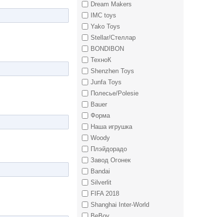
Dream Makers
IMC toys
Yako Toys
Stellar/Стеллар
BONDIBON
ТехноК
Shenzhen Toys
Junfa Toys
Полесье/Polesie
Bauer
Форма
Наша игрушка
Woody
Плэйдорадо
Завод Огонек
Bandai
Silverlit
FIFA 2018
Shanghai Inter-World
BeBoy