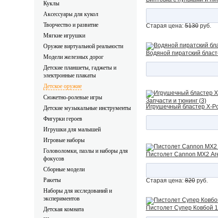
Куклы
Аксессуары для кукол
Творчество и развитие
Старая цена:
5130
руб.
Мягкие игрушки
Оружие виртуальной реальности
Водяной пиратский бласт
Модели железных дорог
Детские планшеты, гаджеты и 
электронные плакаты 
Детское оружие
Сюжетно-ролевые игры
Запчасти и тюнинг (3)
Игрушечный бластер X-Pow
Детские музыкальные инструменты
Фигурки героев
Игрушки для малышей
Игровые наборы
Головоломки, пазлы и наборы для 
Пистолет Cannon MX2 Аге
фокусов
Сборные модели
Ракеты
Старая цена:
820
руб.
Наборы для исследований и 
экспериментов
Пистолет Супер Ковбой 1
Детская комната