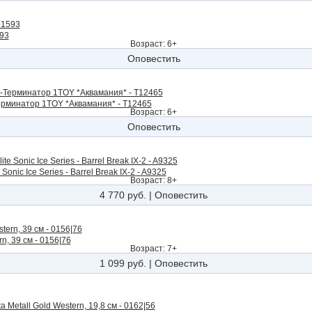
593
Возраст: 6+
Оповестить
рминатор 1TOY *Аквамания* - Т12465
Возраст: 6+
Оповестить
 Sonic Ice Series - Barrel Break IX-2 - A9325
Возраст: 8+
4 770 руб.
|
Оповестить
n, 39 см - 0156|76
Возраст: 7+
1 099 руб.
|
Оповестить