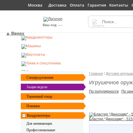
Доставка
Оплата
Гарантия
Контакты
Москва
----
▲ Вверх
Главная
/
Детские игрушк
Спецпредложения
Игрушечное оруж
Акции недели
По популярности
По це
Уцененный товар
Новинки
Квадрокоптеры
Бластер *Динозавр* - 51
Для начинающих
Профессиональные