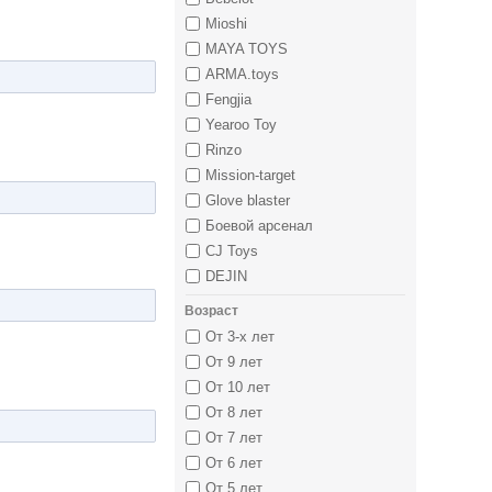
Mioshi
MAYA TOYS
ARMA.toys
Fengjia
Yearoo Toy
Rinzo
Mission-target
Glove blaster
Боевой арсенал
CJ Toys
DEJIN
Возраст
От 3-х лет
От 9 лет
От 10 лет
От 8 лет
От 7 лет
От 6 лет
От 5 лет