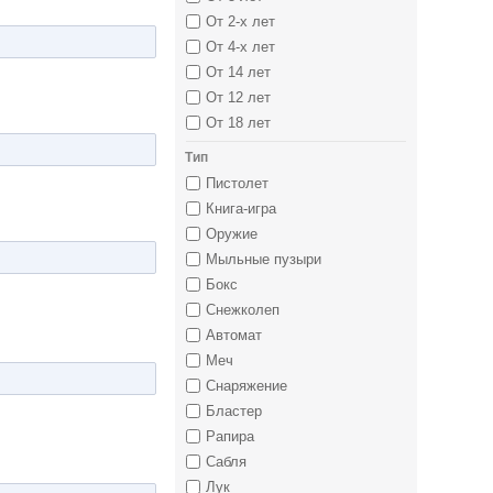
От 2-х лет
От 4-х лет
От 14 лет
От 12 лет
От 18 лет
Тип
Пистолет
Книга-игра
Оружие
Мыльные пузыри
Бокс
Снежколеп
Автомат
Меч
Снаряжение
Бластер
Рапира
Сабля
Лук