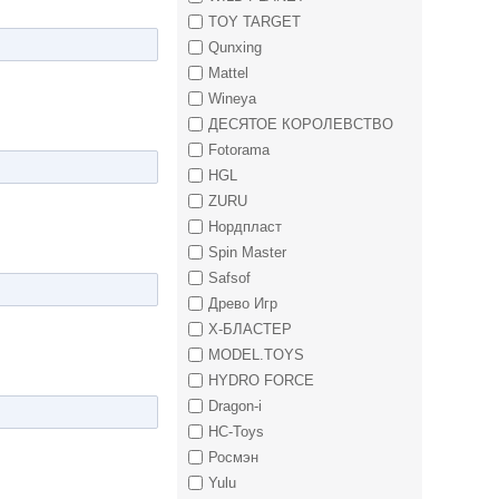
TOY TARGET
Qunxing
Mattel
Wineya
ДЕСЯТОЕ КОРОЛЕВСТВО
Fotorama
HGL
ZURU
Нордпласт
Spin Master
Safsof
Древо Игр
Х-БЛАСТЕР
MODEL.TOYS
HYDRO FORCE
Dragon-i
HC-Toys
Росмэн
Yulu