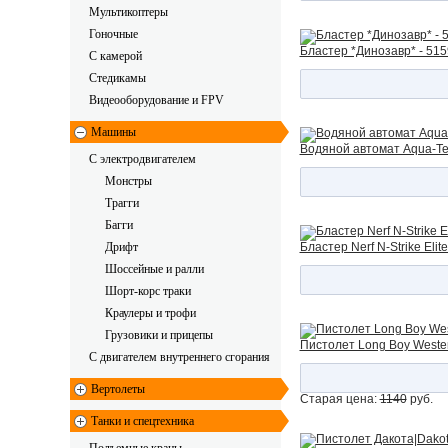
Мультикоптеры
Гоночные
Бластер *Динозавр* - 51
C камерой
Стедикамы
Видеооборудование и FPV
Машины
Водяной автомат Aqua-Те
С электродвигателем
Монстры
Трагги
Багги
Дрифт
Бластер Nerf N-Strike Elite
Шоссейные и ралли
Шорт-корс траки
Краулеры и трофи
Грузовики и прицепы
Пистолет Long Boy Wester
С двигателем внутреннего сгорания
Вертолеты
Старая цена:
1140
руб.
Танки и спецтехника