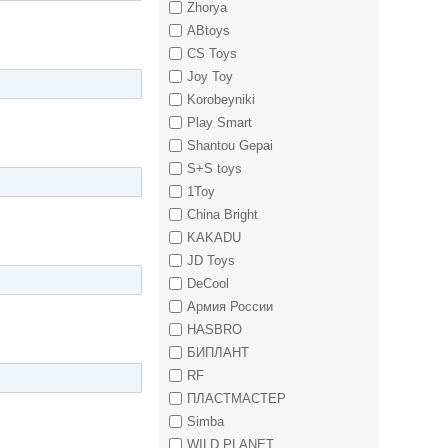
Zhorya
ABtoys
CS Toys
Joy Toy
Korobeyniki
Play Smart
Shantou Gepai
S+S toys
1Toy
China Bright
KAKADU
JD Toys
DeCool
Армия России
HASBRO
БИПЛАНТ
RF
ПЛАСТМАСТЕР
Simba
WILD PLANET