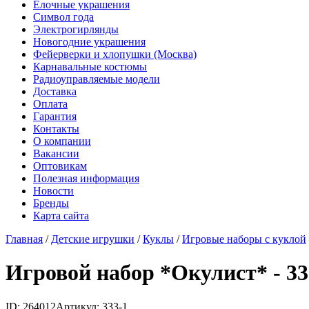
Елочные украшения
Символ года
Электрогирлянды
Новогодние украшения
Фейерверки и хлопушки (Москва)
Карнавальные костюмы
Радиоуправляемые модели
Доставка
Оплата
Гарантия
Контакты
О компании
Вакансии
Оптовикам
Полезная информация
Новости
Бренды
Карта сайта
Главная
/
Детские игрушки
/
Куклы
/
Игровые наборы с куклой
Игровой набор *Окулист* - 33
ID: 264012
Артикул: 333-1