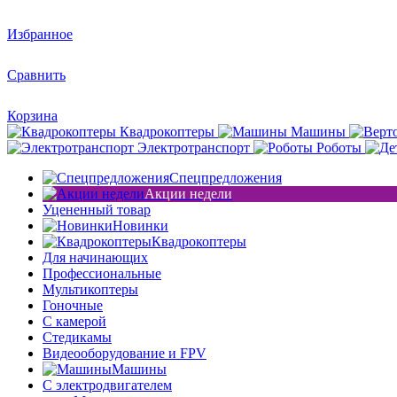
Избранное
Сравнить
Корзина
Квадрокоптеры
Машины
Электротранспорт
Роботы
Спецпредложения
Акции недели
Уцененный товар
Новинки
Квадрокоптеры
Для начинающих
Профессиональные
Мультикоптеры
Гоночные
C камерой
Стедикамы
Видеооборудование и FPV
Машины
С электродвигателем