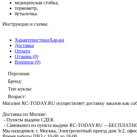
медицинская стойка,
термометр,
бутылочка.
Инструкции и схемы:
Характеристики
Хар-ки
Доставка
Оплата
Отзывы
(0)
Вопросы
(0)
Персонаж
:
Бренд
:
Тип куклы
:
Возраст
:
Магазин RC-TODAY.RU осуществляет доставку заказов как соб
Доставка по Москве:
- Пункты выдачи СДЕК
- Самовывоз из пункта выдачи RC-TODAY.RU —
БЕСПЛАТН
Мы находимся:
г. Москва, Электролитный проезд дом 3с2, офис
Время работы ПВЗ с 10-00 до 18-00