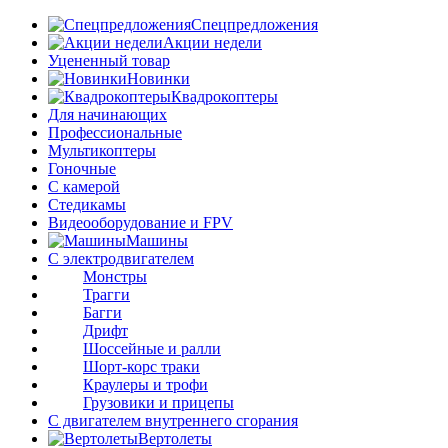
Спецпредложения
Акции недели
Уцененный товар
Новинки
Квадрокоптеры
Для начинающих
Профессиональные
Мультикоптеры
Гоночные
C камерой
Стедикамы
Видеооборудование и FPV
Машины
С электродвигателем
Монстры
Трагги
Багги
Дрифт
Шоссейные и ралли
Шорт-корс траки
Краулеры и трофи
Грузовики и прицепы
С двигателем внутреннего сгорания
Вертолеты