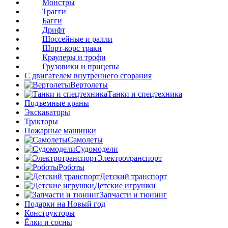
Монстры
Трагги
Багги
Дрифт
Шоссейные и ралли
Шорт-корс траки
Краулеры и трофи
Грузовики и прицепы
С двигателем внутреннего сгорания
Вертолеты
Танки и спецтехника
Подъемные краны
Экскаваторы
Тракторы
Пожарные машинки
Самолеты
Судомодели
Электротранспорт
Роботы
Детский транспорт
Детские игрушки
Запчасти и тюнинг
Подарки на Новый год
Конструкторы
Ёлки и сосны