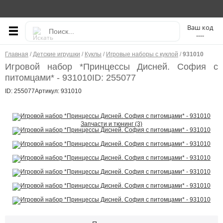
----
Главная
/
Детские игрушки
/
Куклы
/
Игровые наборы с куклой
/
931010
Игровой набор *Принцессы Дисней. София с
питомцами* - 931010
ID: 255077
ID: 255077
Артикул: 931010
Запчасти и тюнинг (3)