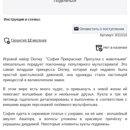
Поделиться
Инструкции и схемы:
Оповестить о поступлении
Артикул: 931010
Гарантия
12
месяцев
Нет в наличии
Игровой набор Disney "София Прекрасная: Прогулка с животными"
обязательно порадует поклонницу популярного мультсериала! Это
самая младшая принцесса Disney, которая ещё недавно была
простой крестьянской девочкой, она однажды стала настоящей
принцессой в великолепном замке.
В этом мире есть много чудес, и привыкнуть к новой жизни ей
помогают волшебные феи и необычные друзья. Кукла и три её
питомца тщательно детализированы и выполнены в соответствии с
внешним видом персонажей любимого мультфильма.
София одета в сиреневое платье с узорами, на её шее - волшебный
амулет Авалора, а волосы уложены в красивую причёску и
украшены диадемой. Некоторые элементы куклы подвижны.