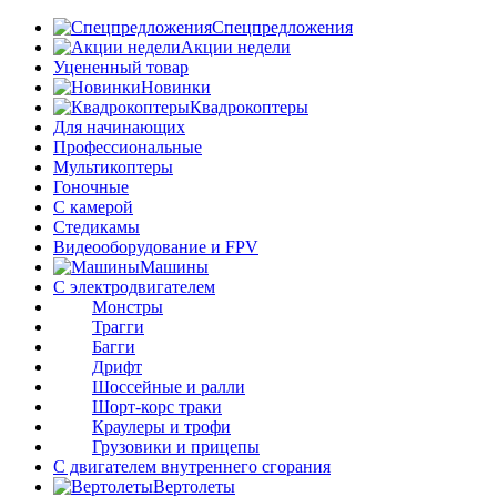
Спецпредложения
Акции недели
Уцененный товар
Новинки
Квадрокоптеры
Для начинающих
Профессиональные
Мультикоптеры
Гоночные
C камерой
Стедикамы
Видеооборудование и FPV
Машины
С электродвигателем
Монстры
Трагги
Багги
Дрифт
Шоссейные и ралли
Шорт-корс траки
Краулеры и трофи
Грузовики и прицепы
С двигателем внутреннего сгорания
Вертолеты