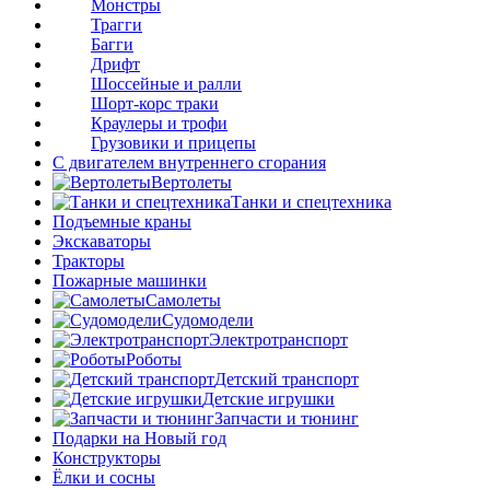
Монстры
Трагги
Багги
Дрифт
Шоссейные и ралли
Шорт-корс траки
Краулеры и трофи
Грузовики и прицепы
С двигателем внутреннего сгорания
Вертолеты
Танки и спецтехника
Подъемные краны
Экскаваторы
Тракторы
Пожарные машинки
Самолеты
Судомодели
Электротранспорт
Роботы
Детский транспорт
Детские игрушки
Запчасти и тюнинг
Подарки на Новый год
Конструкторы
Ёлки и сосны