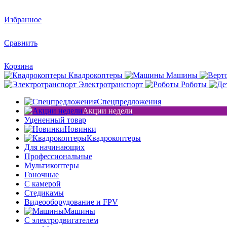
Избранное
Сравнить
Корзина
Квадрокоптеры
Машины
Электротранспорт
Роботы
Спецпредложения
Акции недели
Уцененный товар
Новинки
Квадрокоптеры
Для начинающих
Профессиональные
Мультикоптеры
Гоночные
C камерой
Стедикамы
Видеооборудование и FPV
Машины
С электродвигателем