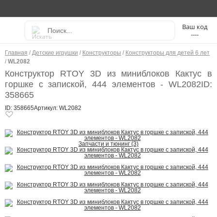
----
Главная
/
Детские игрушки
/
Конструкторы
/
Конструкторы для детей 6 лет
/
WL2082
Конструктор RTOY 3D из миниблоков Кактус в
горшке с запиской, 444 элементов - WL2082
ID:
358665
ID: 358665
Артикул: WL2082
Запчасти и тюнинг (3)