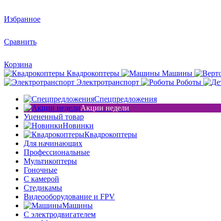
Избранное
Сравнить
Корзина
Квадрокоптеры
Машины
Электротранспорт
Роботы
Спецпредложения
Акции недели
Уцененный товар
Новинки
Квадрокоптеры
Для начинающих
Профессиональные
Мультикоптеры
Гоночные
C камерой
Стедикамы
Видеооборудование и FPV
Машины
С электродвигателем