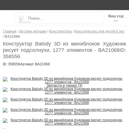
----
Главная
/
Детские игрушки
/
Конструкторы
/
Конструкторы для детей 6 лет
/
BA21068
Конструктор Balody 3D из миниблоков Художник
рисует подсолнухи, 1277 элементов - BA21068
ID:
358556
ID: 358556
Артикул: BA21068
Запчасти и тюнинг (3)