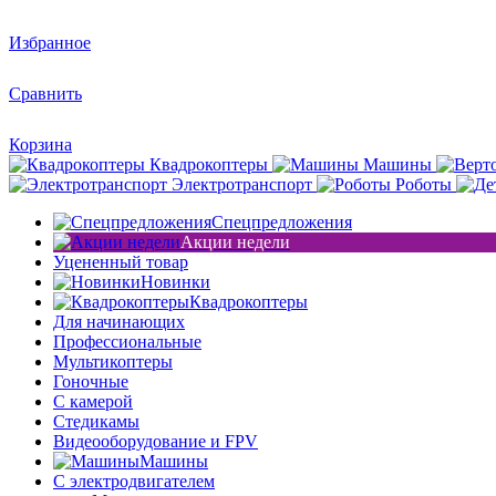
Избранное
Сравнить
Корзина
Квадрокоптеры
Машины
Электротранспорт
Роботы
Спецпредложения
Акции недели
Уцененный товар
Новинки
Квадрокоптеры
Для начинающих
Профессиональные
Мультикоптеры
Гоночные
C камерой
Стедикамы
Видеооборудование и FPV
Машины
С электродвигателем