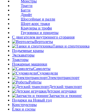
Монстры
Трагги
Багги
Дрифт
Шоссейные и ралли
Шорт-корс траки
Краулеры и трофи
Грузовики и прицепы
С двигателем внутреннего сгорания
Вертолеты
Танки и спецтехника
Подъемные краны
Экскаваторы
Тракторы
Пожарные машинки
Самолеты
Судомодели
Электротранспорт
Роботы
Детский транспорт
Детские игрушки
Запчасти и тюнинг
Подарки на Новый год
Конструкторы
Ёлки и сосны