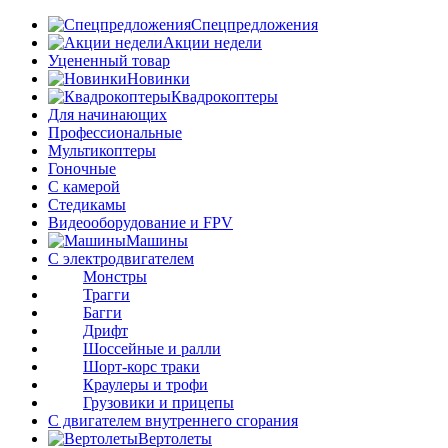
Спецпредложения
Акции недели
Уцененный товар
Новинки
Квадрокоптеры
Для начинающих
Профессиональные
Мультикоптеры
Гоночные
C камерой
Стедикамы
Видеооборудование и FPV
Машины
С электродвигателем
Монстры
Трагги
Багги
Дрифт
Шоссейные и ралли
Шорт-корс траки
Краулеры и трофи
Грузовики и прицепы
С двигателем внутреннего сгорания
Вертолеты