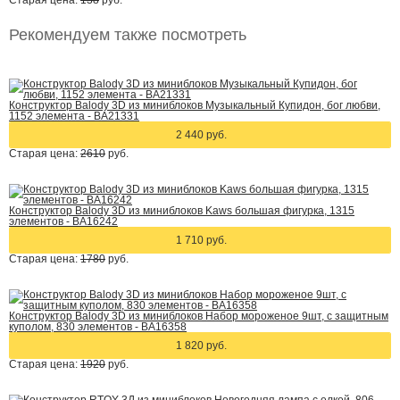
Старая цена:
138
руб.
Рекомендуем также посмотреть
Конструктор Balody 3D из миниблоков Музыкальный Купидон, бог любви,
1152 элемента - BA21331
2 440 руб.
Старая цена:
2610
руб.
Конструктор Balody 3D из миниблоков Kaws большая фигурка, 1315
элементов - BA16242
1 710 руб.
Старая цена:
1780
руб.
Конструктор Balody 3D из миниблоков Набор мороженое 9шт, с защитным
куполом, 830 элементов - BA16358
1 820 руб.
Старая цена:
1920
руб.