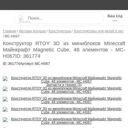
----
Главная
/
Детские игрушки
/
Конструкторы
/
Конструкторы для детей 6 лет
/
MC-H067
Конструктор RTOY 3D из миниблоков Minecraft
Майнкрафт Magnetic Cube, 48 элементов - MC-
H067
ID: 361774
ID: 361774
Артикул: MC-H067
Запчасти и тюнинг (3)