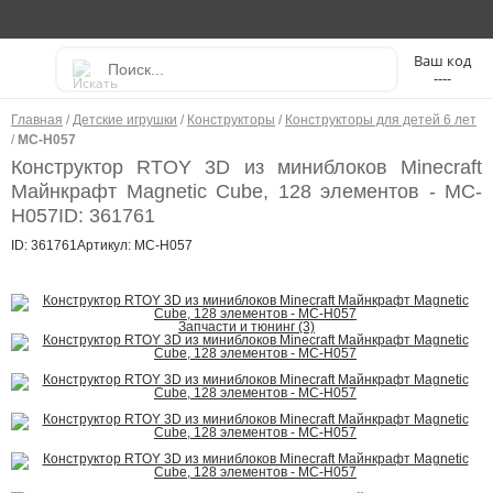
----
Главная
/
Детские игрушки
/
Конструкторы
/
Конструкторы для детей 6 лет
/
MC-H057
Конструктор RTOY 3D из миниблоков Minecraft
Майнкрафт Magnetic Cube, 128 элементов - MC-
H057
ID: 361761
ID: 361761
Артикул: MC-H057
Запчасти и тюнинг (3)