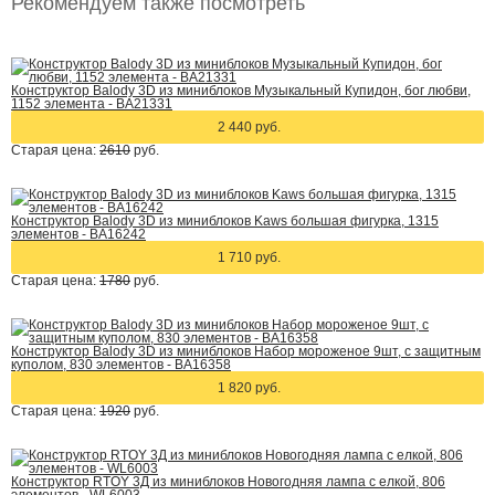
Рекомендуем также посмотреть
Конструктор Balody 3D из миниблоков Музыкальный Купидон, бог любви,
1152 элемента - BA21331
2 440 руб.
Старая цена:
2610
руб.
Конструктор Balody 3D из миниблоков Kaws большая фигурка, 1315
элементов - BA16242
1 710 руб.
Старая цена:
1780
руб.
Конструктор Balody 3D из миниблоков Набор мороженое 9шт, с защитным
куполом, 830 элементов - BA16358
1 820 руб.
Старая цена:
1920
руб.
Конструктор RTOY 3Д из миниблоков Новогодняя лампа с елкой, 806