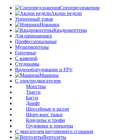
Спецпредложения
Акции недели
Уцененный товар
Новинки
Квадрокоптеры
Для начинающих
Профессиональные
Мультикоптеры
Гоночные
C камерой
Стедикамы
Видеооборудование и FPV
Машины
С электродвигателем
Монстры
Трагги
Багги
Дрифт
Шоссейные и ралли
Шорт-корс траки
Краулеры и трофи
Грузовики и прицепы
С двигателем внутреннего сгорания
Вертолеты