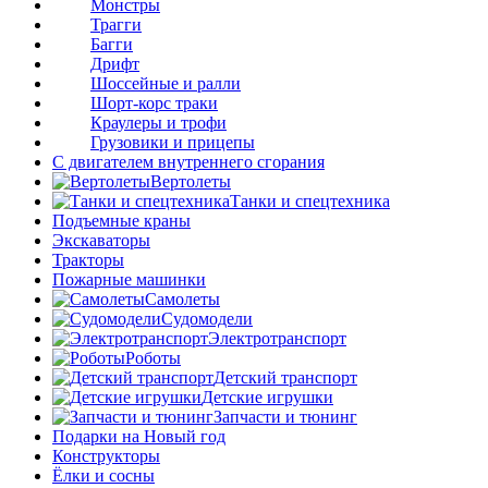
Монстры
Трагги
Багги
Дрифт
Шоссейные и ралли
Шорт-корс траки
Краулеры и трофи
Грузовики и прицепы
С двигателем внутреннего сгорания
Вертолеты
Танки и спецтехника
Подъемные краны
Экскаваторы
Тракторы
Пожарные машинки
Самолеты
Судомодели
Электротранспорт
Роботы
Детский транспорт
Детские игрушки
Запчасти и тюнинг
Подарки на Новый год
Конструкторы
Ёлки и сосны