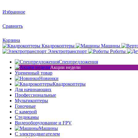
Избранное
Сравнить
Корзина
Квадрокоптеры
Машины
Электротранспорт
Роботы
Спецпредложения
Акции недели
Уцененный товар
Новинки
Квадрокоптеры
Для начинающих
Профессиональные
Мультикоптеры
Гоночные
C камерой
Стедикамы
Видеооборудование и FPV
Машины
С электродвигателем