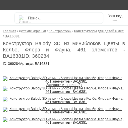
----
Главная
/
Детские игрушки
/
Конструкторы
/
Конструкторы для детей 6 лет
/
BA16381
Конструктор Balody 3D из миниблоков Цветы в
Колбе, Флора и Фауна, 461 элементов -
BA16381
ID: 360284
ID: 360284
Артикул: BA16381
Запчасти и тюнинг (3)