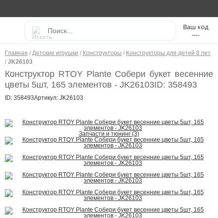
----
Главная
/
Детские игрушки
/
Конструкторы
/
Конструкторы для детей 8 лет
/
JK26103
Конструктор RTOY Plante Собери букет весенние
цветы 5шт, 165 элементов - JK26103
ID: 358493
ID: 358493
Артикул: JK26103
Запчасти и тюнинг (3)