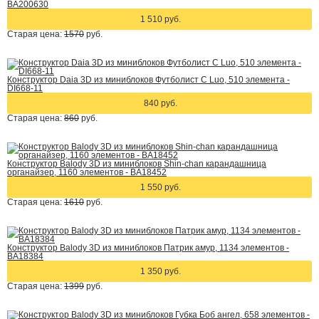
BA200630
1 510 руб.
Старая цена:
1570
руб.
Конструктор Daia 3D из миниблоков Футболист C Luo, 510 элемента -
DI668-11
840 руб.
Старая цена:
860
руб.
Конструктор Balody 3D из миниблоков Shin-chan карандашница
органайзер, 1160 элементов - BA18452
1 550 руб.
Старая цена:
1610
руб.
Конструктор Balody 3D из миниблоков Патрик амур, 1134 элементов -
BA18384
1 350 руб.
Старая цена:
1399
руб.