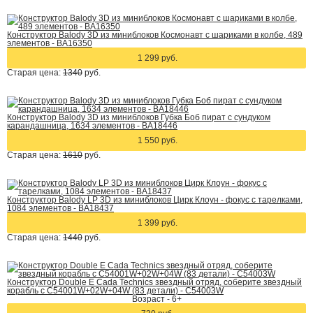
Конструктор Balody 3D из миниблоков Космонавт с шариками в колбе, 489
элементов - BA16350
1 299 руб.
Старая цена:
1340
руб.
Конструктор Balody 3D из миниблоков Губка Боб пират с сундуком
карандашница, 1634 элементов - BA18446
1 550 руб.
Старая цена:
1610
руб.
Конструктор Balody LP 3D из миниблоков Цирк Клоун - фокус с тарелками,
1084 элементов - BA18437
1 399 руб.
Старая цена:
1440
руб.
Конструктор Double E Cada Technics звездный отряд, соберите звездный
корабль с C54001W+02W+04W (83 детали) - C54003W
Возраст - 6+