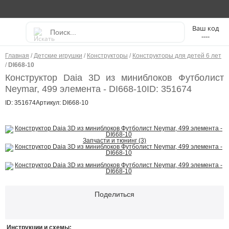
----
Главная
/
Детские игрушки
/
Конструкторы
/
Конструкторы для детей 6 лет
/
DI668-10
Конструктор Daia 3D из миниблоков Футболист
Neymar, 499 элемента - DI668-10
ID: 351674
ID: 351674
Артикул: DI668-10
Запчасти и тюнинг (3)
Поделиться
Инструкции и схемы: