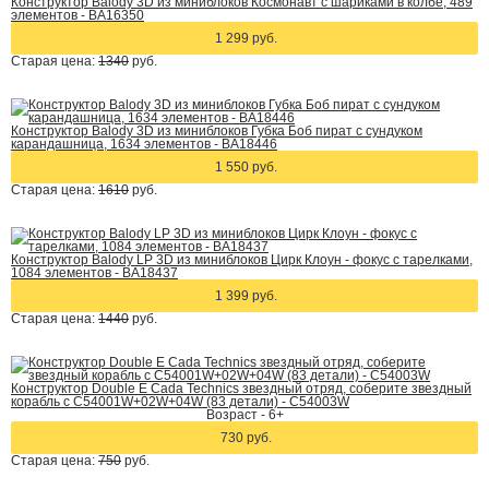
Конструктор Balody 3D из миниблоков Космонавт с шариками в колбе, 489
элементов - BA16350
1 299 руб.
Старая цена:
1340
руб.
Конструктор Balody 3D из миниблоков Губка Боб пират с сундуком
карандашница, 1634 элементов - BA18446
1 550 руб.
Старая цена:
1610
руб.
Конструктор Balody LP 3D из миниблоков Цирк Клоун - фокус с тарелками,
1084 элементов - BA18437
1 399 руб.
Старая цена:
1440
руб.
Конструктор Double E Cada Technics звездный отряд, соберите звездный
корабль с C54001W+02W+04W (83 детали) - C54003W
Возраст - 6+
730 руб.
Старая цена:
750
руб.