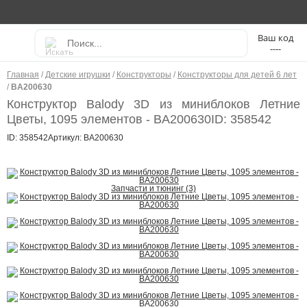
----
Главная
/
Детские игрушки
/
Конструкторы
/
Конструкторы для детей 6 лет
/
BA200630
Конструктор Balody 3D из миниблоков Летние
Цветы, 1095 элементов - BA200630
ID: 358542
ID: 358542
Артикул: BA200630
Запчасти и тюнинг (3)