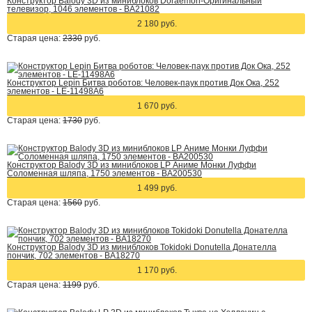
Конструктор Balody 3D из миниблоков Doraemon-Оригинальный
телевизор, 1046 элементов - BA21082
2 180 руб.
Старая цена:
2330
руб.
Конструктор Lepin Битва роботов: Человек-паук против Док Ока, 252
элементов - LE-11498A6
1 670 руб.
Старая цена:
1730
руб.
Конструктор Balody 3D из миниблоков LP Аниме Монки Луффи
Соломенная шляпа, 1750 элементов - BA200530
1 499 руб.
Старая цена:
1560
руб.
Конструктор Balody 3D из миниблоков Tokidoki Donutella Донателла
пончик, 702 элементов - BA18270
1 170 руб.
Старая цена:
1199
руб.