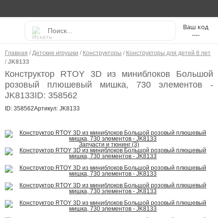
----
Главная
/
Детские игрушки
/
Конструкторы
/
Конструкторы для детей 8 лет
/
JK8133
Конструктор RTOY 3D из миниблоков Большой
розовый плюшевый мишка, 730 элементов -
JK8133
ID: 358562
ID: 358562
Артикул: JK8133
Запчасти и тюнинг (3)