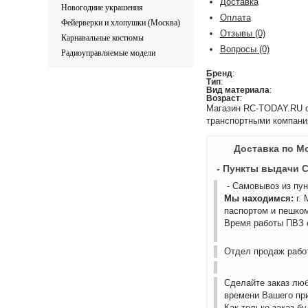
Доставка
Новогодние украшения
Оплата
Фейерверки и хлопушки (Москва)
Отзывы
(0)
Карнавальные костюмы
Вопросы
(0)
Радиоуправляемые модели
Бренд
:
Тип
:
Вид материала
:
Возраст
:
Магазин RC-TODAY.RU ос
транспортными компани
Доставка по М
- Пункты выдачи 
- Самовывоз из пу
Мы находимся:
г.
паспортом и пешком
Время работы ПВЗ с
Отдел продаж работ
Сделайте заказ лю
времени Вашего пр
Как только заказ б