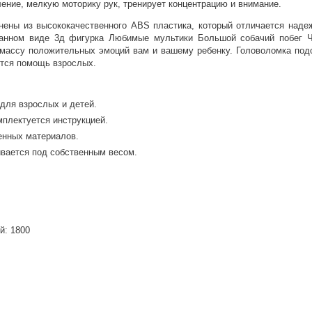
ние, мелкую моторику рук, тренирует концентрацию и внимание.
нены из высококачественного ABS пластика, который отличается наде
ранном виде 3д фигурка Любимые мультики Большой собачий побег Ч
 массу положительных эмоций вам и вашему ребенку. Головоломка под
ится помощь взрослых.
для взрослых и детей.
мплектуется инструкцией.
енных материалов.
ивается под собственным весом.
й: 1800