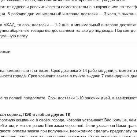
сит от адреса и рассчитывается самостоятельно в корзине или по теле
дня. В рабочие дни минимальный интервал доставки — 3 часа, в выходн
а МКАД, то срок доставки — 1-2 дня, а минимальный интервал доставки
рупногабаритные товары мы доставляем только до подъезда. Подъём до
дельную плату.
оссии
на наложенным платежом. Срок доставки 2-14 рабочих дней, с момента 
нности города. Срок хранения заказа в пункте выдачи 7 календарных дне
о по полной предоплате. Срок доставки 1-10 рабочих дней, в зависимос
ал сервис, ПЭК и любые другие ТК
портную компанию в своём городе, которая устраивает Вас больше, че
об этом, и мы отправим Ваш заказ через неё. Если указанная Вами тран
ности оплаты заказа при получении, необходимо сделать предоплату за
 правило, оплачивается при получении заказа. Сроки доставки зависят о