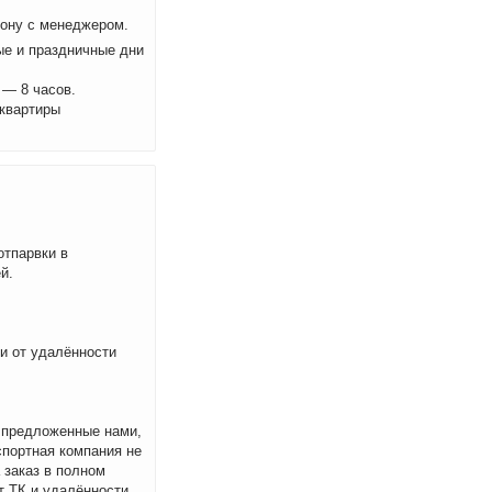
фону с менеджером.
ые и праздничные дни
 — 8 часов.
 квартиры
отпарвки в
й.
ти от удалённости
м предложенные нами,
спортная компания не
 заказ в полном
т ТК и удалённости