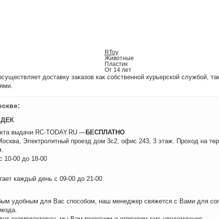
RToy
Животные
Пластик
От 14 лет
уществляет доставку заказов как собственной курьерской службой, та
ями.
оскве:
СДЕК
нкта выдачи RC-TODAY.RU —
БЕСПЛАТНО
 Москва, Электролитный проезд дом 3с2, офис 243, 3 этаж. Проход на те
.
 10-00 до 18-00
ает каждый день с 09-00 до 21-00.
бым удобным для Вас способом, наш менеджер свяжется с Вами для сог
иезда.
удет скомплектован, мы Вам позвоним и отправим смс-уведомление.