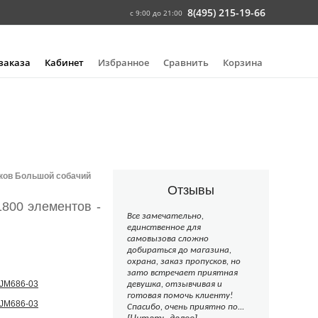
8(495) 215-19-66
с 9:00 до 21:00
 заказа
Кабинет
Избранное
Сравнить
Корзина
ков Большой собачий
Отзывы
800 элементов -
Все замечательно,
единственное для
самовызова сложно
добираться до магазина,
охрана, заказ пропусков, но
зато встречает приятная
девушка, отзывчивая и
готовая помочь клиенту!
Спасибо, очень приятно по...