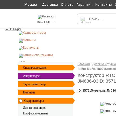
Доставка
Оплата
Гарантия
Контакты
Москва
----
▲ Вверх
Главная
/
Детские игрушк
Спецпредложения
побег Майк, 1800 элемен
Конструктор RTO
Акции недели
JM686-03
ID: 357
Уцененный товар
ID: 357115
Артикул: JM686
Новинки
Квадрокоптеры
Для начинающих
Профессиональные