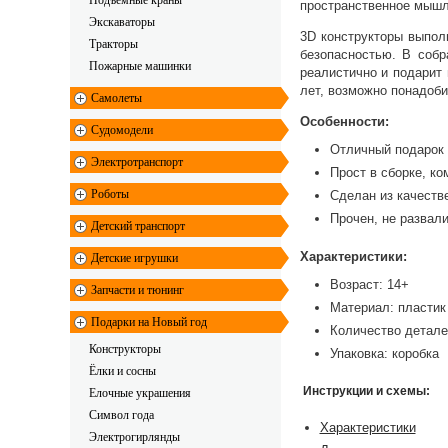
Подъемные краны
пространственное мышле
Экскаваторы
3D конструкторы выпол
Тракторы
безопасностью. В соб
Пожарные машинки
реалистично и подарит
лет, возможно понадоб
Самолеты
Особенности:
Судомодели
Отличный подарок 
Электротранспорт
Прост в сборке, ко
Роботы
Сделан из качеств
Прочен, не развал
Детский транспорт
Характеристики:
Детские игрушки
Возраст: 14+
Запчасти и тюнинг
Материал: пластик
Подарки на Новый год
Количество детале
Конструкторы
Упаковка: коробка
Ёлки и сосны
Инструкции и схемы:
Елочные украшения
Символ года
Характеристики
Электрогирлянды