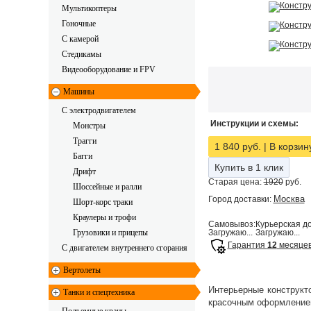
Мультикоптеры
Гоночные
C камерой
Стедикамы
Видеооборудование и FPV
Машины
С электродвигателем
Инструкции и схемы:
Монстры
Трагги
1 840 руб.
|
В корзин
Багги
Купить в 1 клик
Дрифт
Старая цена:
1920
руб.
Шоссейные и ралли
Москва
Город доставки:
Шорт-корс траки
Краулеры и трофи
Самовывоз:
Курьерская до
Грузовики и прицепы
Загружаю...
Загружаю...
Гарантия
12
месяце
С двигателем внутреннего сгорания
Вертолеты
Интерьерные конструкт
Танки и спецтехника
красочным оформлением,