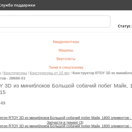
Служба поддержки
Статус
Квадрокоптеры
Машины
Вертолеты
Танки и спецтехника
и
/
Конструкторы
/
Конструкторы от 10 лет
/
Конструктор RTOY 3D из минибло
Самолеты
тов - JM686-03
Судомодели
Y 3D из миниблоков Большой собачий побег Майк, 1
115
Электротранспорт
Роботы
-03
Детский транспорт
Детские игрушки
Запчасти и тюнинг (3)
Конструкторы