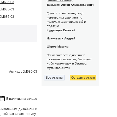
[Читать далее]
Давыдюк Антон Александрович
Сделал заказ, менеджер
перезвонил уточнил по
наличию. Доставили всё в
порядке.
Кудрявцев Евгений
Никульшин Андрей
Шаров Максим
Всё великолепно,понятно
изложено, вежливо, без каких
либо непоняток и быстро.
Музанков Антон
Артикул: JM686-03
Все отзывы
Оставить отзыв
В наличии на складе
уникальным дизайном и
етей развивает логику,