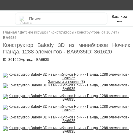
----
Главная
/
Детские игрушки
/
Конструкторы
/
Конструкторы от 10 лет
/
BA6935
Конструктор Balody 3D из миниблоков Ночник
Панда, 1288 элементов - BA6935
ID: 361620
ID: 361620
Артикул: BA6935
Запчасти и тюнинг (3)