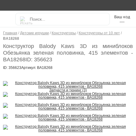
----
Главная
/
Детские игрушки
/
Конструкторы
/
Конструкторы от 10 лет
/
BA18268
Конструктор Balody Kaws 3D из миниблоков
Обезьянка зеленая половинка, 415 элементов -
BA18268
ID: 356623
ID: 356623
Артикул: BA18268
Запчасти и тюнинг (3)