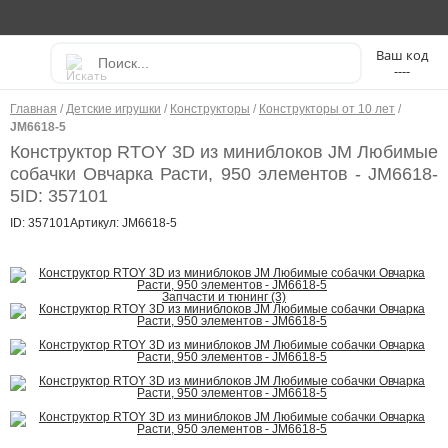
----
Главная
/
Детские игрушки
/
Конструкторы
/
Конструкторы от 10 лет
/
JM6618-5
Конструктор RTOY 3D из миниблоков JM Любимые
собачки Овчарка Расти, 950 элементов - JM6618-
5
ID: 357101
ID: 357101
Артикул: JM6618-5
Запчасти и тюнинг (3)