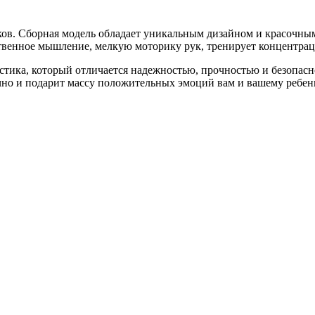
ов. Сборная модель обладает уникальным дизайном и красочны
нственное мышление, мелкую моторику рук, тренирует концентра
тика, который отличается надежностью, прочностью и безопас
о и подарит массу положительных эмоций вам и вашему ребенку