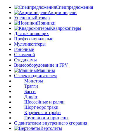
Спецпредложения
Акции недели
Уцененный товар
Новинки
Квадрокоптеры
Для начинающих
Профессиональные
Мультикоптеры
Гоночные
C камерой
Стедикамы
Видеооборудование и FPV
Машины
С электродвигателем
Монстры
Трагги
Багги
Дрифт
Шоссейные и ралли
Шорт-корс траки
Краулеры и трофи
Грузовики и прицепы
С двигателем внутреннего сгорания
Вертолеты