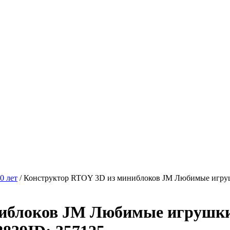
0 лет
/
Конструктор RTOY 3D из миниблоков JM Любимые игруш
ниблоков JM Любимые игрушк