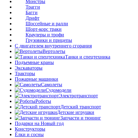
Монстры
Трагги
Багги
Дрифт
Шоссейные и ралли
Шорт-корс траки
Краулеры и трофи
Грузовики и прицепы
С двигателем внутреннего сгорания
Вертолеты
Танки и спецтехника
Подъемные краны
Экскаваторы
Тракторы
Пожарные машинки
Самолеты
Судомодели
Электротранспорт
Роботы
Детский транспорт
Детские игрушки
Запчасти и тюнинг
Подарки на Новый год
Конструкторы
Ёлки и сосны