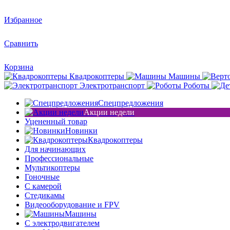
Избранное
Сравнить
Корзина
Квадрокоптеры
Машины
Электротранспорт
Роботы
Спецпредложения
Акции недели
Уцененный товар
Новинки
Квадрокоптеры
Для начинающих
Профессиональные
Мультикоптеры
Гоночные
C камерой
Стедикамы
Видеооборудование и FPV
Машины
С электродвигателем