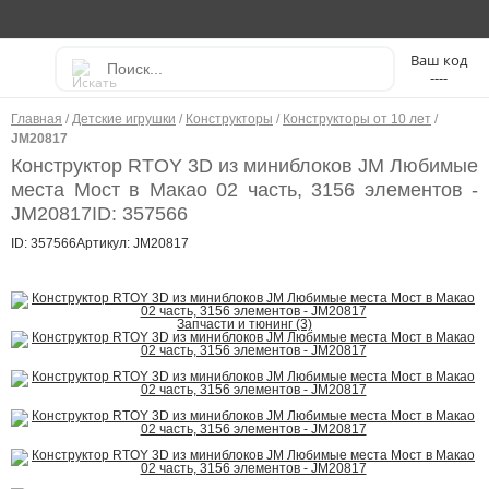
----
Главная
/
Детские игрушки
/
Конструкторы
/
Конструкторы от 10 лет
/
JM20817
Конструктор RTOY 3D из миниблоков JM Любимые
места Мост в Макао 02 часть, 3156 элементов -
JM20817
ID: 357566
ID: 357566
Артикул: JM20817
Запчасти и тюнинг (3)