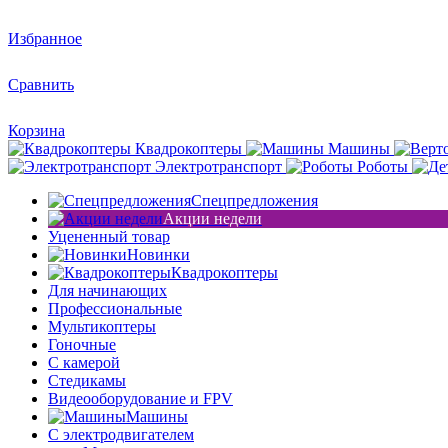
Избранное
Сравнить
Корзина
Квадрокоптеры
Машины
Электротранспорт
Роботы
Спецпредложения
Акции недели
Уцененный товар
Новинки
Квадрокоптеры
Для начинающих
Профессиональные
Мультикоптеры
Гоночные
C камерой
Стедикамы
Видеооборудование и FPV
Машины
С электродвигателем