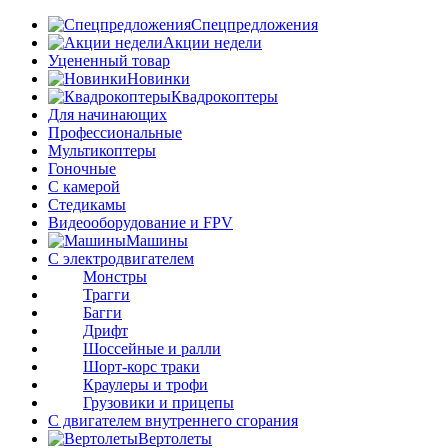
Спецпредложения
Акции недели
Уцененный товар
Новинки
Квадрокоптеры
Для начинающих
Профессиональные
Мультикоптеры
Гоночные
C камерой
Стедикамы
Видеооборудование и FPV
Машины
С электродвигателем
Монстры
Трагги
Багги
Дрифт
Шоссейные и ралли
Шорт-корс траки
Краулеры и трофи
Грузовики и прицепы
С двигателем внутреннего сгорания
Вертолеты