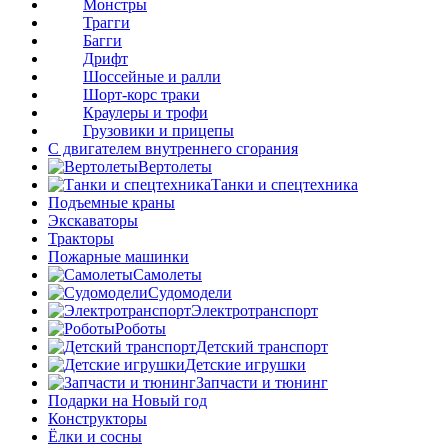
Монстры
Трагги
Багги
Дрифт
Шоссейные и ралли
Шорт-корс траки
Краулеры и трофи
Грузовики и прицепы
С двигателем внутреннего сгорания
Вертолеты
Танки и спецтехника
Подъемные краны
Экскаваторы
Тракторы
Пожарные машинки
Самолеты
Судомодели
Электротранспорт
Роботы
Детский транспорт
Детские игрушки
Запчасти и тюнинг
Подарки на Новый год
Конструкторы
Ёлки и сосны