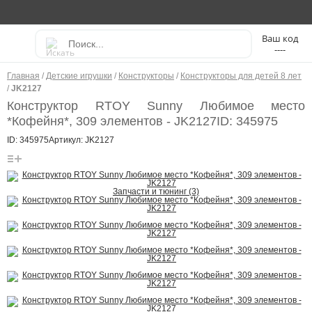
----
Главная
/
Детские игрушки
/
Конструкторы
/
Конструкторы для детей 8 лет
/
JK2127
Конструктор RTOY Sunny Любимое место
*Кофейня*, 309 элементов - JK2127
ID: 345975
ID: 345975
Артикул: JK2127
Запчасти и тюнинг (3)